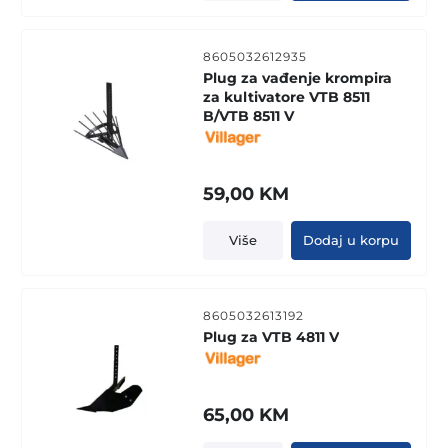
8605032612935
Plug za vađenje krompira
za kultivatore VTB 8511
B/VTB 8511 V
59,00
KM
Više
Dodaj u korpu
8605032613192
Plug za VTB 4811 V
65,00
KM