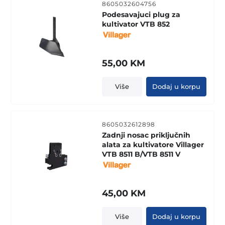
8605032604756
Podesavajuci plug za
kultivator VTB 852
55,00
KM
Više
Dodaj u korpu
8605032612898
Zadnji nosac priključnih
alata za kultivatore Villager
VTB 8511 B/VTB 8511 V
45,00
KM
Više
Dodaj u korpu