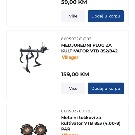
59,00
KM
Više
Dodaj u korpu
8605032616193
MEDJUREDNI PLUG ZA
KULTIVATOR VTB 852/842
159,00
KM
Više
Dodaj u korpu
8605032610795
Metalni točkovi za
kultivator VTB 853 (4.00-8)
PAR