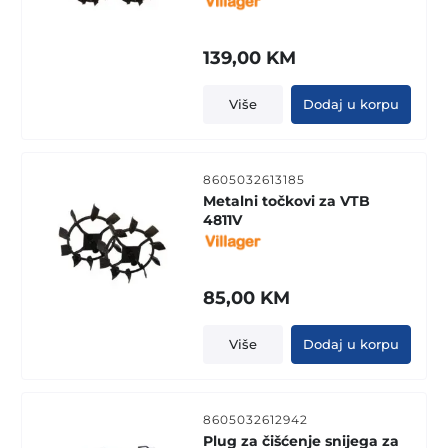
139,00
KM
Više
Dodaj u korpu
8605032613185
Metalni točkovi za VTB
4811V
85,00
KM
Više
Dodaj u korpu
8605032612942
Plug za čišćenje snijega za