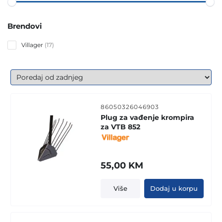
Brendovi
17
Villager
17
products
86050326046903
Plug za vađenje krompira
za VTB 852
55,00
KM
Više
Dodaj u korpu