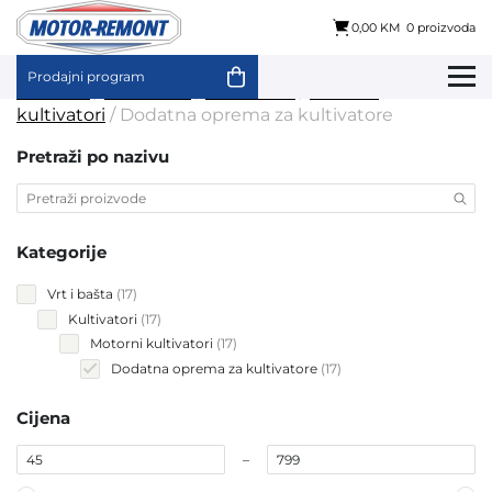
0,00 KM
0 proizvoda
Prodajni program
Skip
Početna
/
Vrt i bašta
/
Kultivatori
/
Motorni
to
kultivatori
/ Dodatna oprema za kultivatore
content
Pretraži po nazivu
Kategorije
17
Vrt i bašta
17
products
17
Kultivatori
17
products
17
Motorni kultivatori
17
products
17
Dodatna oprema za kultivatore
17
products
Cijena
–