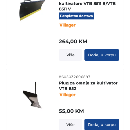
kultivatore VTB 8511 B/VTB
8511 V
Besplatna dostava
264,00
KM
Više
Dodaj u korpu
8605032606897
Plug za oranje za kultivator
VTB 852
55,00
KM
Više
Dodaj u korpu