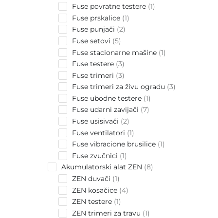
product
1
Fuse povratne testere
1
product
1
Fuse prskalice
1
product
2
Fuse punjači
2
products
5
Fuse setovi
5
products
1
Fuse stacionarne mašine
1
product
3
Fuse testere
3
products
3
Fuse trimeri
3
products
3
Fuse trimeri za živu ogradu
3
products
1
Fuse ubodne testere
1
product
7
Fuse udarni zavijači
7
products
2
Fuse usisivači
2
products
1
Fuse ventilatori
1
product
1
Fuse vibracione brusilice
1
product
1
Fuse zvučnici
1
product
8
Akumulatorski alat ZEN
8
products
1
ZEN duvači
1
product
4
ZEN kosačice
4
products
1
ZEN testere
1
product
1
ZEN trimeri za travu
1