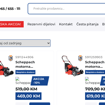
65 / 655 - 111
SKA AKCIJA!
Rezervni dijelovi
Kontakt
Česta pitanja
B
5911244906
5911259903
Scheppach
Scheppach
motorna
motorna
kosačica
kosačica
Besplatna dostava
Besplatna dostava
kosilica MP150-
kosilica MS
AKCIJA
A
46 3.5 KS
51 4.1 KS
-10%
-
519,00
KM
709,90
K
Original
Current
Original
469,00
KM
619,00
K
price
price
price