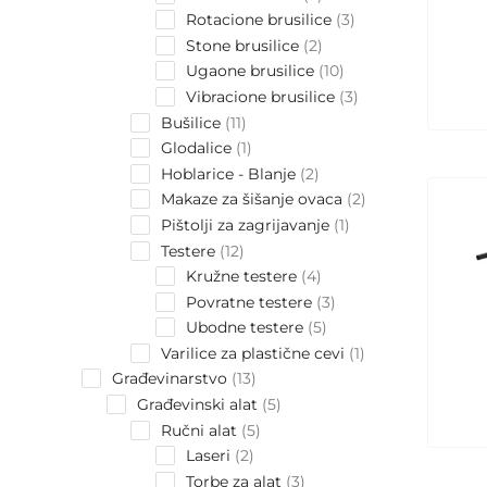
products
3
Rotacione brusilice
3
products
2
Stone brusilice
2
products
10
Ugaone brusilice
10
products
3
Vibracione brusilice
3
products
11
Bušilice
11
products
1
Glodalice
1
product
2
Hoblarice - Blanje
2
products
2
Makaze za šišanje ovaca
2
products
1
Pištolji za zagrijavanje
1
product
12
Testere
12
products
4
Kružne testere
4
products
3
Povratne testere
3
products
5
Ubodne testere
5
products
1
Varilice za plastične cevi
1
product
13
Građevinarstvo
13
products
5
Građevinski alat
5
products
5
Ručni alat
5
products
2
Laseri
2
products
3
Torbe za alat
3