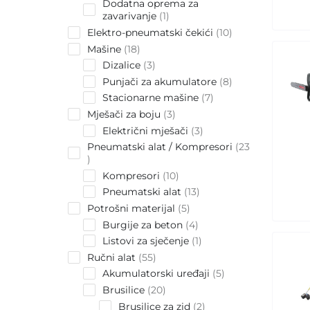
Dodatna oprema za
1
zavarivanje
1
product
10
Elektro-pneumatski čekići
10
products
18
Mašine
18
products
3
Dizalice
3
products
8
Punjači za akumulatore
8
products
7
Stacionarne mašine
7
products
3
Mješači za boju
3
products
3
Električni mješači
3
products
Pneumatski alat / Kompresori
23
23
products
10
Kompresori
10
products
13
Pneumatski alat
13
products
5
Potrošni materijal
5
products
4
Burgije za beton
4
products
1
Listovi za sječenje
1
product
55
Ručni alat
55
products
5
Akumulatorski uređaji
5
products
20
Brusilice
20
products
2
Brusilice za zid
2