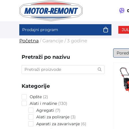
0
JUL
Prodajni program
Skip
Početna
/ Garancije / 3 godine
to
content
Pretraži po nazivu
Kategorije
2
Opšte
2
products
130
Alati i mašine
130
products
7
Agregati
7
products
3
Alati za poliranje
3
products
6
Aparati za zavarivanje
6
products