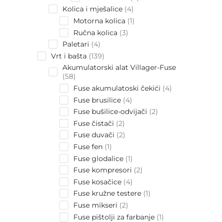
products
4
Kolica i mješalice
4
products
1
Motorna kolica
1
product
3
Ručna kolica
3
products
4
Paletari
4
products
139
Vrt i bašta
139
products
Akumulatorski alat Villager-Fuse
58
58
products
4
Fuse akumulatoski čekići
4
products
4
Fuse brusilice
4
products
2
Fuse bušilice-odvijači
2
products
2
Fuse čistači
2
products
2
Fuse duvači
2
products
1
Fuse fen
1
product
1
Fuse glodalice
1
product
2
Fuse kompresori
2
products
4
Fuse kosačice
4
products
1
Fuse kružne testere
1
product
2
Fuse mikseri
2
products
1
Fuse pištolji za farbanje
1