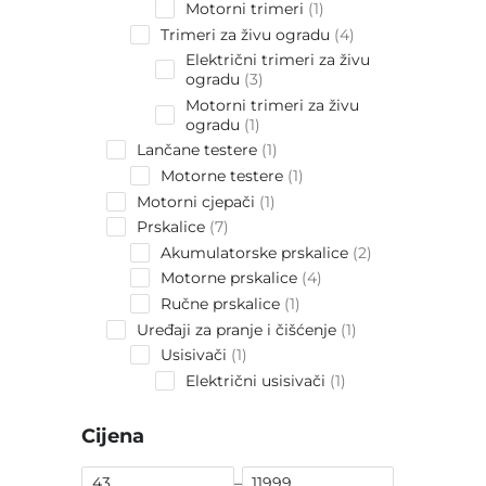
products
1
Motorni trimeri
1
product
4
Trimeri za živu ogradu
4
products
Električni trimeri za živu
3
ogradu
3
products
Motorni trimeri za živu
1
ogradu
1
product
1
Lančane testere
1
product
1
Motorne testere
1
product
1
Motorni cjepači
1
product
7
Prskalice
7
products
2
Akumulatorske prskalice
2
products
4
Motorne prskalice
4
products
1
Ručne prskalice
1
product
1
Uređaji za pranje i čišćenje
1
product
1
Usisivači
1
product
1
Električni usisivači
1
product
Cijena
–