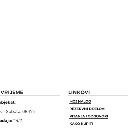
VRIJEME
LINKOVI
MOJ NALOG
objekat:
REZERVNI DIJELOVI
k – Subota: 08-17h
PITANJA I ODGOVORI
odaja:
24/7
KAKO KUPITI