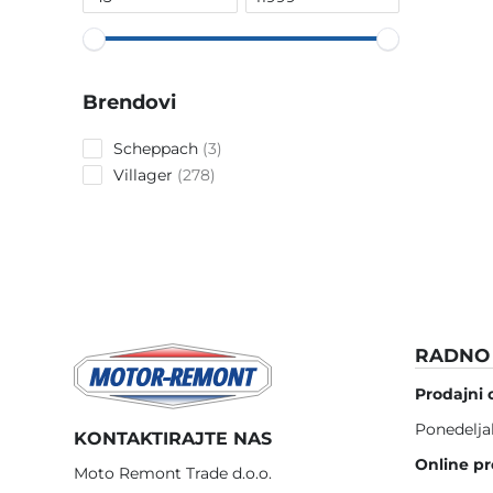
Brendovi
3
Scheppach
3
products
278
Villager
278
products
RADNO 
Prodajni 
Ponedelja
KONTAKTIRAJTE NAS
Online pr
Moto Remont Trade d.o.o.