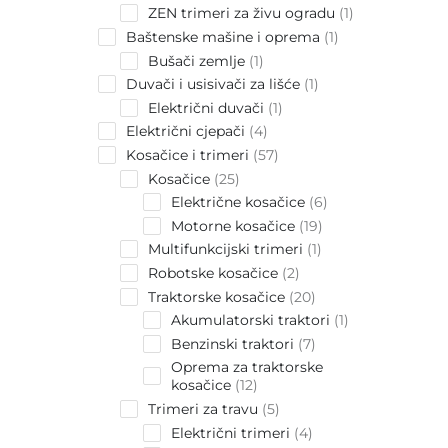
product
1
ZEN trimeri za živu ogradu
1
product
1
Baštenske mašine i oprema
1
product
1
Bušači zemlje
1
product
1
Duvači i usisivači za lišće
1
product
1
Električni duvači
1
product
4
Električni cjepači
4
products
57
Kosačice i trimeri
57
products
25
Kosačice
25
products
6
Električne kosačice
6
products
19
Motorne kosačice
19
products
1
Multifunkcijski trimeri
1
product
2
Robotske kosačice
2
products
20
Traktorske kosačice
20
products
1
Akumulatorski traktori
1
product
7
Benzinski traktori
7
products
Oprema za traktorske
12
kosačice
12
products
5
Trimeri za travu
5
products
4
Električni trimeri
4