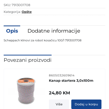
SKU:
7913001708
Kategorija:
Opšte
Opis
Dodatne informacije
Scheppach klinovi za robot kosačicu 100/1 7913001708
Povezani proizvodi
8605032609614
Kanap startera 3,0x100m
24,80
KM
Više
Dodaj u korpu