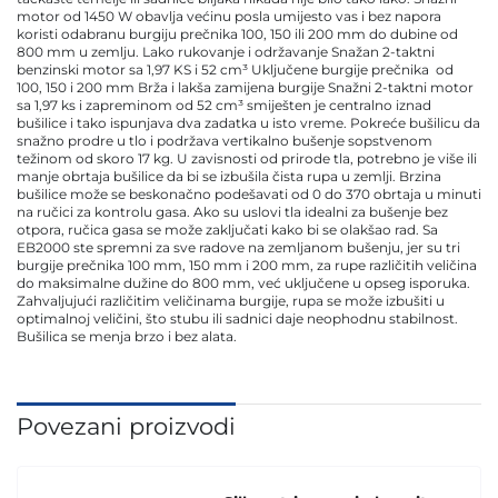
motor od 1450 W obavlja većinu posla umijesto vas i bez napora
koristi odabranu burgiju prečnika 100, 150 ili 200 mm do dubine od
800 mm u zemlju. Lako rukovanje i održavanje Snažan 2-taktni
benzinski motor sa 1,97 KS i 52 cm³ Uključene burgije prečnika od
100, 150 i 200 mm Brža i lakša zamijena burgije Snažni 2-taktni motor
sa 1,97 ks i zapreminom od 52 cm³ smiješten je centralno iznad
bušilice i tako ispunjava dva zadatka u isto vreme. Pokreće bušilicu da
snažno prodre u tlo i podržava vertikalno bušenje sopstvenom
težinom od skoro 17 kg. U zavisnosti od prirode tla, potrebno je više ili
manje obrtaja bušilice da bi se izbušila čista rupa u zemlji. Brzina
bušilice može se beskonačno podešavati od 0 do 370 obrtaja u minuti
na ručici za kontrolu gasa. Ako su uslovi tla idealni za bušenje bez
otpora, ručica gasa se može zaključati kako bi se olakšao rad. Sa
EB2000 ste spremni za sve radove na zemljanom bušenju, jer su tri
burgije prečnika 100 mm, 150 mm i 200 mm, za rupe različitih veličina
do maksimalne dužine do 800 mm, već uključene u opseg isporuka.
Zahvaljujući različitim veličinama burgije, rupa se može izbušiti u
optimalnoj veličini, što stubu ili sadnici daje neophodnu stabilnost.
Bušilica se menja brzo i bez alata.
Povezani proizvodi