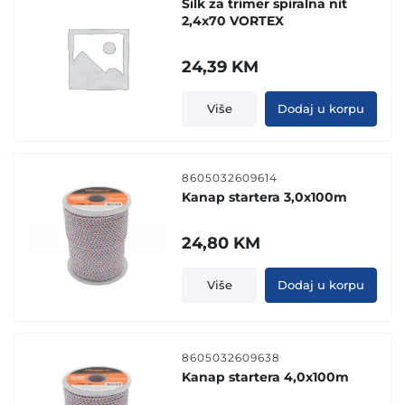
Silk za trimer spiralna nit
2,4x70 VORTEX
24,39
KM
Više
Dodaj u korpu
8605032609614
Kanap startera 3,0x100m
24,80
KM
Više
Dodaj u korpu
8605032609638
Kanap startera 4,0x100m