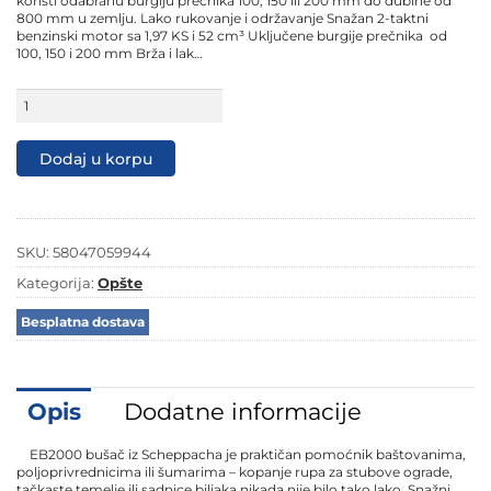
koristi odabranu burgiju prečnika 100, 150 ili 200 mm do dubine od
800 mm u zemlju. Lako rukovanje i održavanje Snažan 2-taktni
benzinski motor sa 1,97 KS i 52 cm³ Uključene burgije prečnika od
100, 150 i 200 mm Brža i lak…
Scheppach
motorni
bušač
zemlje
Dodaj u korpu
BAG2000-
BE
1.97
KS
količina
SKU:
58047059944
Kategorija:
Opšte
Besplatna dostava
Opis
Dodatne informacije
EB2000 bušač iz Scheppacha je praktičan pomoćnik baštovanima,
poljoprivrednicima ili šumarima – kopanje rupa za stubove ograde,
tačkaste temelje ili sadnice biljaka nikada nije bilo tako lako. Snažni