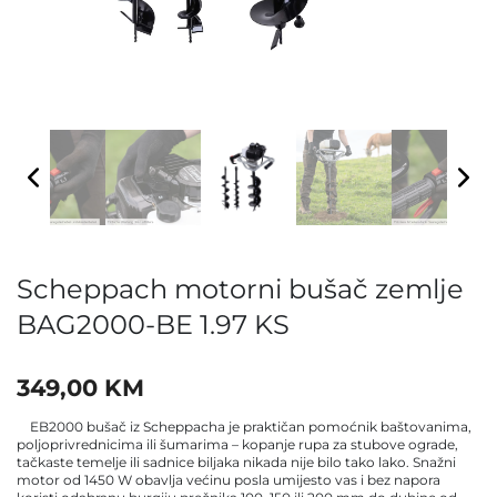
Scheppach motorni bušač zemlje
BAG2000-BE 1.97 KS
349,00
KM
EB2000 bušač iz Scheppacha je praktičan pomoćnik baštovanima,
poljoprivrednicima ili šumarima – kopanje rupa za stubove ograde,
tačkaste temelje ili sadnice biljaka nikada nije bilo tako lako. Snažni
motor od 1450 W obavlja većinu posla umijesto vas i bez napora