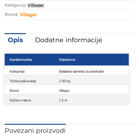
Kategorija:
Villager
Brend:
Opis
Dodatne informacije
Karakteristika
Vrijednost
Kategorija
Dodatna oprema za usisivače
Težina pakovanja
1.05 kg
Brend
Villager
Dužina crijeva
1.5 m
Povezani proizvodi