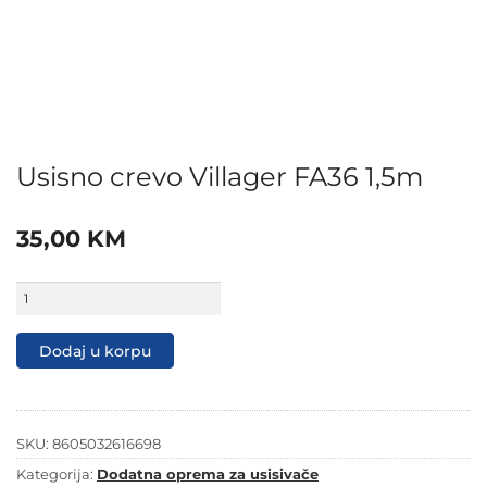
Usisno crevo Villager FA36 1,5m
35,00
KM
Usisno
crevo
Villager
FA36
Dodaj u korpu
1,5m
količina
SKU:
8605032616698
Kategorija:
Dodatna oprema za usisivače