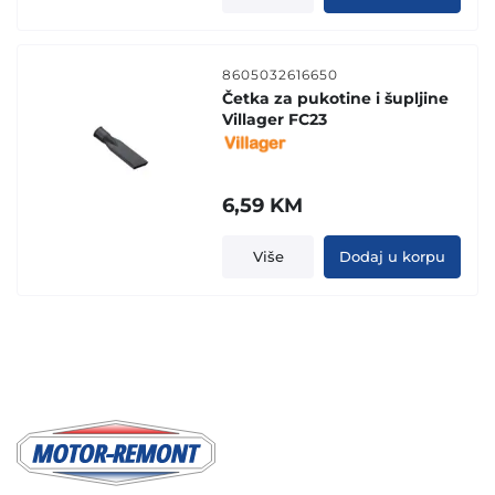
59,90 KM.
44,90 KM.
8605032616650
Četka za pukotine i šupljine
Villager FC23
6,59
KM
Više
Dodaj u korpu