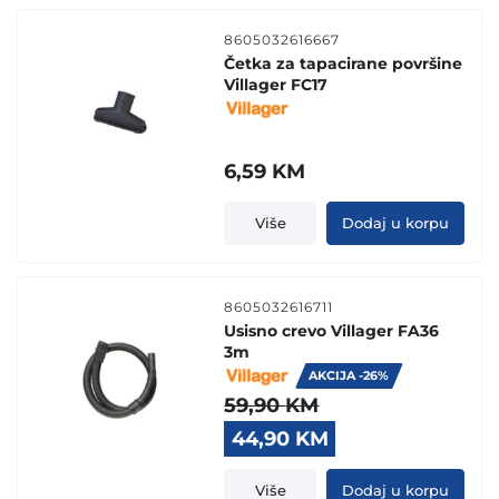
8605032616667
Četka za tapacirane površine
Villager FC17
6,59
KM
Više
Dodaj u korpu
8605032616711
Usisno crevo Villager FA36
3m
AKCIJA -26%
59,90
KM
Original
Current
44,90
KM
price
price
was:
is:
Više
Dodaj u korpu