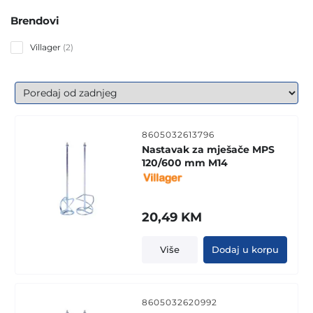
Brendovi
2
Villager
2
products
8605032613796
Nastavak za mješače MPS
120/600 mm M14
20,49
KM
Više
Dodaj u korpu
8605032620992