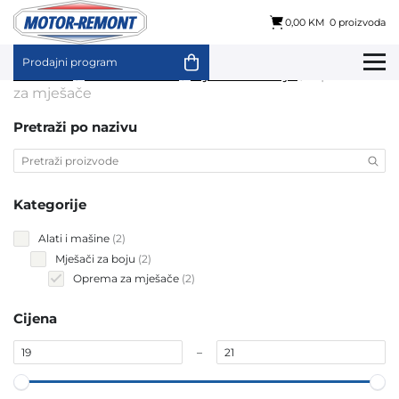
0,00 KM
0 proizvoda
Prodajni program
Skip
Početna
/
Alati i mašine
/
Mješači za boju
/ Oprema
to
za mješače
content
Pretraži po nazivu
Kategorije
2
Alati i mašine
2
products
2
Mješači za boju
2
products
2
Oprema za mješače
2
products
Cijena
–