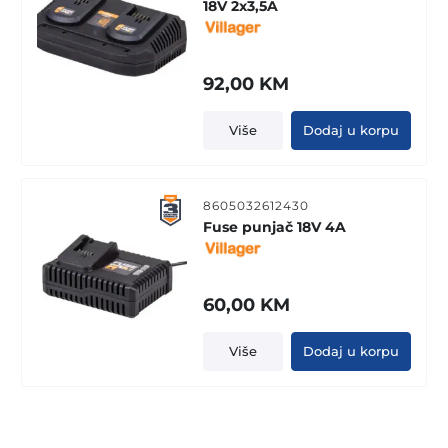
18V 2x3,5A
92,00
KM
Više
Dodaj u korpu
8605032612430
Fuse punjač 18V 4A
60,00
KM
Više
Dodaj u korpu