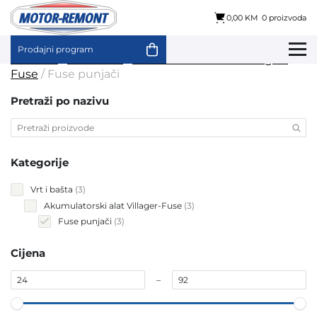
0,00 KM
0 proizvoda
Prodajni program
Skip
Početna
/
Vrt i bašta
/
Akumulatorski alat Villager-
to
Fuse
/ Fuse punjači
content
Pretraži po nazivu
Kategorije
3
Vrt i bašta
3
products
3
Akumulatorski alat Villager-Fuse
3
products
3
Fuse punjači
3
products
Cijena
–