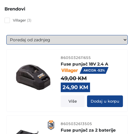
Brendovi
3
Villager
3
products
8605032611655
Fuse punjač 18V 2.4 A
AKCIJA -52%
49,00
KM
Original
Current
24,90
KM
price
price
was:
is:
Više
Dodaj u korpu
49,00 KM.
24,90 KM.
8605032613505
Fuse punjač za 2 baterije