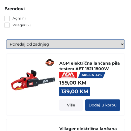
Brendovi
1
Agm
1
product
2
Villager
2
products
AGM električna lančana pila
testera AET 1821 1800W
AKCIJA -13%
159,00
KM
Original
Current
139,00
KM
price
price
was:
is:
Više
Dodaj u korpu
159,00 KM.
139,00 KM.
Villager električna lančana