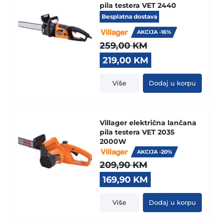
pila testera VET 2440
Besplatna dostava
AKCIJA -16%
259,00
KM
Original
Current
219,00
KM
price
price
was:
is:
Više
Dodaj u korpu
259,00 KM.
219,00 KM.
Villager električna lančana
pila testera VET 2035
2000W
AKCIJA -20%
209,90
KM
Original
Current
169,90
KM
price
price
was:
is:
Više
Dodaj u korpu
209,90 KM.
169,90 KM.