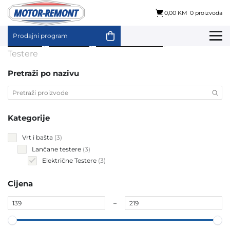
0,00 KM
0 proizvoda
Prodajni program
Skip
Početna
/
Vrt i bašta
/
Lančane testere
/ Električne
to
Testere
content
Pretraži po nazivu
Kategorije
3
Vrt i bašta
3
products
3
Lančane testere
3
products
3
Električne Testere
3
products
Cijena
–