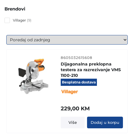
Brendovi
9
Villager
9
products
8605032615608
Dijagonalna preklopna
testera za razrezivanje VMS
1100-210
Besplatna dostava
229,00
KM
Više
Dodaj u korpu