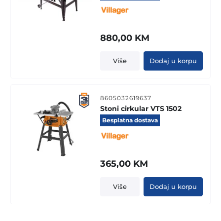
880,00
KM
Više
Dodaj u korpu
8605032619637
Stoni cirkular VTS 1502
Besplatna dostava
365,00
KM
Više
Dodaj u korpu