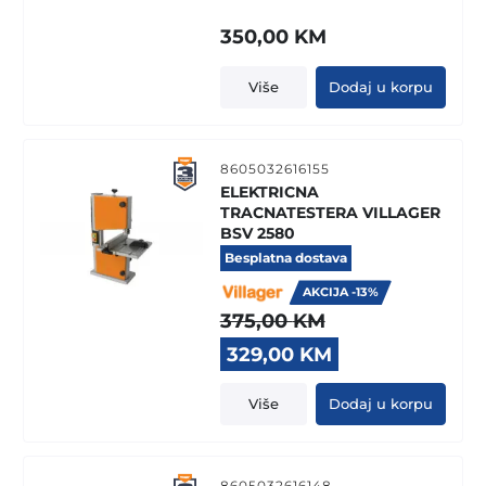
350,00
KM
Više
Dodaj u korpu
8605032616155
ELEKTRICNA
TRACNATESTERA VILLAGER
BSV 2580
Besplatna dostava
AKCIJA -13%
375,00
KM
Original
Current
329,00
KM
price
price
was:
is:
Više
Dodaj u korpu
375,00 KM.
329,00 KM.
8605032616148