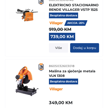
ELEKTRICNO STACIONARNO
RENDE VILLAGER VSTP 1525
Besplatna dostava
AKCIJA -20%
919,00
KM
Original
Current
739,00
KM
price
price
was:
is:
Više
Dodaj u korpu
919,00 KM.
739,00 KM.
8605032603018
Mašina za sječenje metala
VLN 1308
Besplatna dostava
349,00
KM