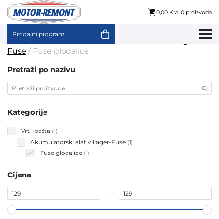
0,00 KM
0 proizvoda
Prodajni program
Skip
Početna
/
Vrt i bašta
/
Akumulatorski alat Villager-
to
Fuse
/ Fuse glodalice
content
Pretraži po nazivu
Kategorije
1
Vrt i bašta
1
product
1
Akumulatorski alat Villager-Fuse
1
product
1
Fuse glodalice
1
product
Cijena
–