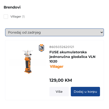
Brendovi
1
Villager
1
product
8605032620121
FUSE akumulatorska
jednoručna glodalica VLN
1020
129,00
KM
Više
Dodaj u korpu