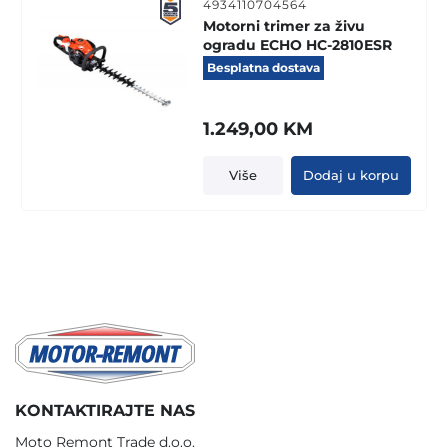
4934110704564
Motorni trimer za živu
ogradu ECHO HC-2810ESR
Besplatna dostava
1.249,00
KM
Više
Dodaj u korpu
KONTAKTIRAJTE NAS
Moto Remont Trade d.o.o.