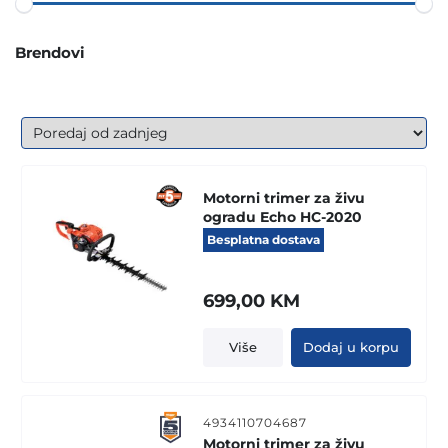
Brendovi
Motorni trimer za živu
ogradu Echo HC-2020
Besplatna dostava
699,00
KM
Više
Dodaj u korpu
4934110704687
Motorni trimer za živu