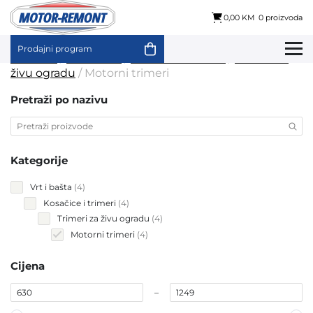
0,00 KM
0 proizvoda
Prodajni program
Skip
Početna
/
Vrt i bašta
/
Kosačice i trimeri
/
Trimeri za
to
živu ogradu
/ Motorni trimeri
content
Pretraži po nazivu
Kategorije
4
Vrt i bašta
4
products
4
Kosačice i trimeri
4
products
4
Trimeri za živu ogradu
4
products
4
Motorni trimeri
4
products
Cijena
–