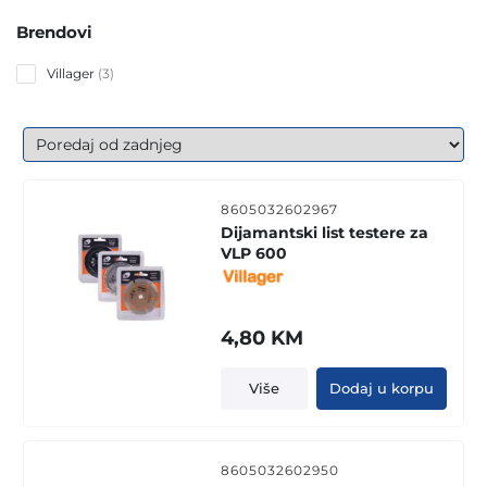
Brendovi
3
Villager
3
products
8605032602967
Dijamantski list testere za
VLP 600
4,80
KM
Više
Dodaj u korpu
8605032602950