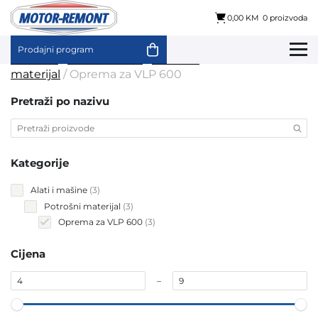
0,00 KM
0 proizvoda
Prodajni program
Skip
Početna
/
Alati i mašine
/
Potrošni
to
materijal
/ Oprema za VLP 600
content
Pretraži po nazivu
Kategorije
3
Alati i mašine
3
products
3
Potrošni materijal
3
products
3
Oprema za VLP 600
3
products
Cijena
–