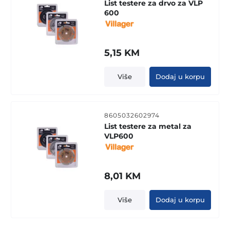
List testere za drvo za VLP
600
5,15
KM
Više
Dodaj u korpu
8605032602974
List testere za metal za
VLP600
8,01
KM
Više
Dodaj u korpu