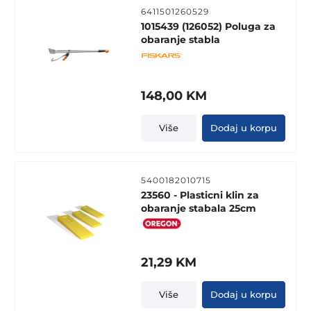
6411501260529
1015439 (126052) Poluga za
obaranje stabla
148,00
KM
Više
Dodaj u korpu
5400182010715
23560 - Plasticni klin za
obaranje stabala 25cm
21,29
KM
Više
Dodaj u korpu