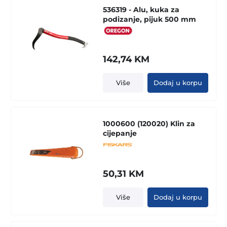
536319 - Alu, kuka za
podizanje, pijuk 500 mm
142,74
KM
Više
Dodaj u korpu
1000600 (120020) Klin za
cijepanje
50,31
KM
Više
Dodaj u korpu