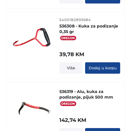
5400182893684
536308 - Kuka za podizanje
0,35 gr
39,78
KM
Više
Dodaj u korpu
536319 - Alu, kuka za
podizanje, pijuk 500 mm
142,74
KM