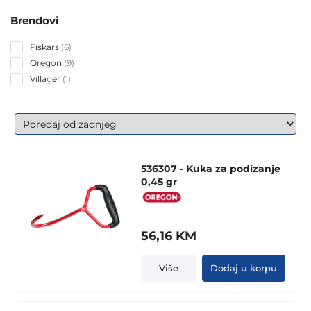
Brendovi
6
Fiskars
6
products
9
Oregon
9
products
1
Villager
1
product
536307 - Kuka za podizanje
0,45 gr
56,16
KM
Više
Dodaj u korpu