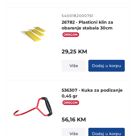
5400182000761
26782 - Plasticni klin za
obaranje stabala 30cm
29,25
KM
Više
Dodaj u korpu
536307 - Kuka za podizanje
0,45 gr
56,16
KM
Više
Dodaj u korpu