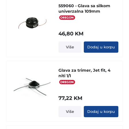
559060 - Glava sa silkom
univerzalna 109mm
46,80
KM
Više
Dodaj u korpu
Glava za trimer, Jet fit, 4
niti 1/1
77,22
KM
Više
Dodaj u korpu