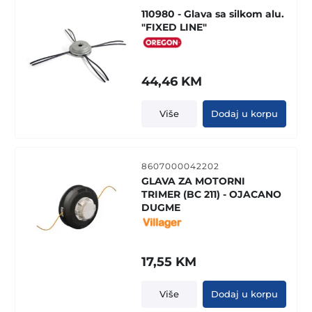
110980 - Glava sa silkom alu.
"FIXED LINE"
44,46
KM
Više
Dodaj u korpu
8607000042202
GLAVA ZA MOTORNI
TRIMER (BC 211) - OJACANO
DUGME
17,55
KM
Više
Dodaj u korpu