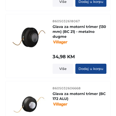
Više
Dodaj u korpu
8605032618067
Glava za motorni trimer (130
mm) (BC 21) - metalno
dugme
34,98
KM
Više
Dodaj u korpu
8605032606668
Glava za motorni trimer (BC
172 ALU)