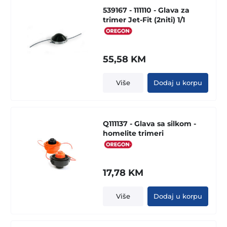
539167 - 111110 - Glava za
trimer Jet-Fit (2niti) 1/1
55,58
KM
Više
Dodaj u korpu
Q111137 - Glava sa silkom -
homelite trimeri
17,78
KM
Više
Dodaj u korpu