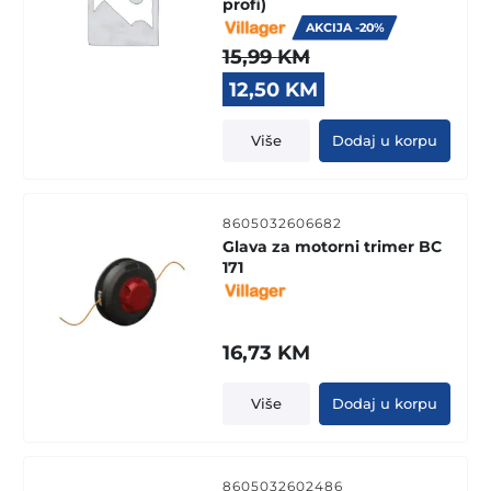
profi)
AKCIJA -20%
15,99
KM
Original
Current
12,50
KM
price
price
was:
is:
Više
Dodaj u korpu
15,99 KM.
12,50 KM.
8605032606682
Glava za motorni trimer BC
171
16,73
KM
Više
Dodaj u korpu
8605032602486