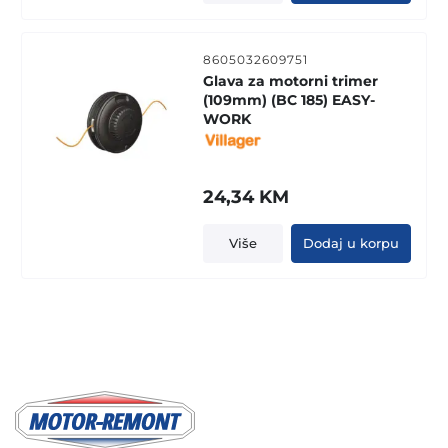
15,39 KM.
13,49 KM.
8605032609751
Glava za motorni trimer
(109mm) (BC 185) EASY-
WORK
24,34
KM
Više
Dodaj u korpu