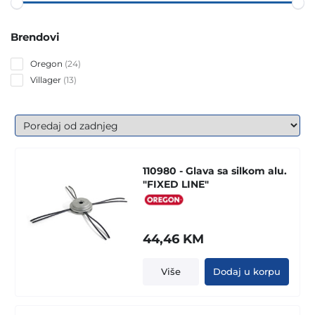
Brendovi
24
Oregon
24
products
13
Villager
13
products
110980 - Glava sa silkom alu.
"FIXED LINE"
44,46
KM
Više
Dodaj u korpu