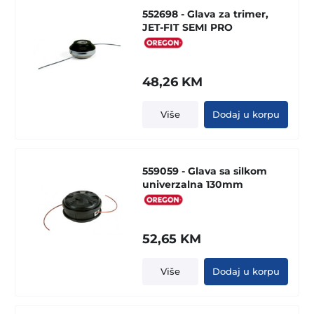
552698 - Glava za trimer,
JET-FIT SEMI PRO
48,26
KM
Više
Dodaj u korpu
559059 - Glava sa silkom
univerzalna 130mm
52,65
KM
Više
Dodaj u korpu