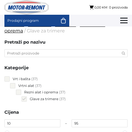
0,00 KM
0 proizvoda
Prodajni program
Skip
Početna
/
Vrt i bašta
/
Vrtni alat
/
Rezni alat i
to
oprema
/ Glave za trimere
content
Pretraži po nazivu
Kategorije
37
Vrt i bašta
37
products
37
Vrtni alat
37
products
37
Rezni alat i oprema
37
products
37
Glave za trimere
37
products
Cijena
–