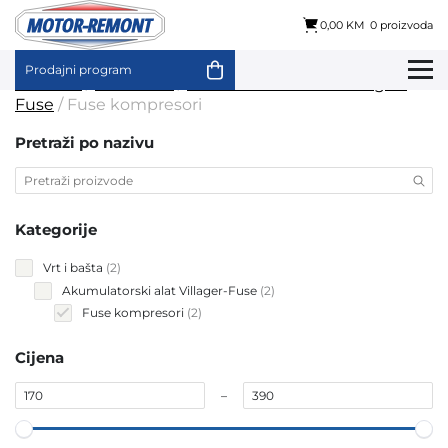
0,00 KM
0 proizvoda
Prodajni program
Skip
Početna
/
Vrt i bašta
/
Akumulatorski alat Villager-
to
Fuse
/ Fuse kompresori
content
Pretraži po nazivu
Kategorije
2
Vrt i bašta
2
products
2
Akumulatorski alat Villager-Fuse
2
products
2
Fuse kompresori
2
products
Cijena
–