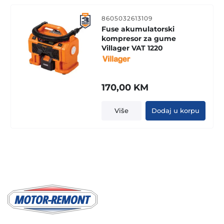
8605032613109
Fuse akumulatorski
kompresor za gume
Villager VAT 1220
170,00
KM
Više
Dodaj u korpu