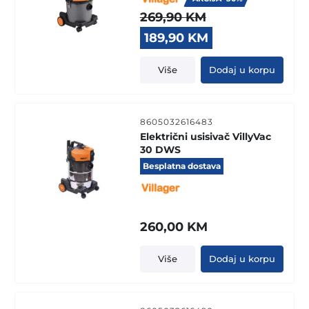
269,90
KM
Original
Current
189,90
KM
price
price
was:
is:
Više
Dodaj u korpu
269,90 KM.
189,90 KM.
8605032616483
Električni usisivač VillyVac
30 DWS
Besplatna dostava
260,00
KM
Više
Dodaj u korpu