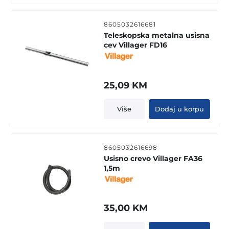
8605032616681
Teleskopska metalna usisna
cev Villager FD16
25,09
KM
Više
Dodaj u korpu
8605032616698
Usisno crevo Villager FA36
1,5m
35,00
KM