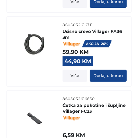
Više
Dodaj u korpu
8605032616711
Usisno crevo Villager FA36
3m
AKCIJA -26%
59,90
KM
Original
Current
44,90
KM
price
price
was:
is:
Više
Dodaj u korpu
59,90 KM.
44,90 KM.
8605032616650
Četka za pukotine i šupljine
Villager FC23
6,59
KM