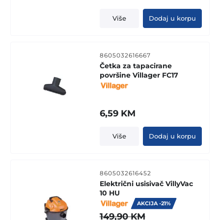
Više
Dodaj u korpu
8605032616667
Četka za tapacirane
površine Villager FC17
6,59
KM
Više
Dodaj u korpu
8605032616452
Električni usisivač VillyVac
10 HU
AKCIJA -21%
149,90
KM