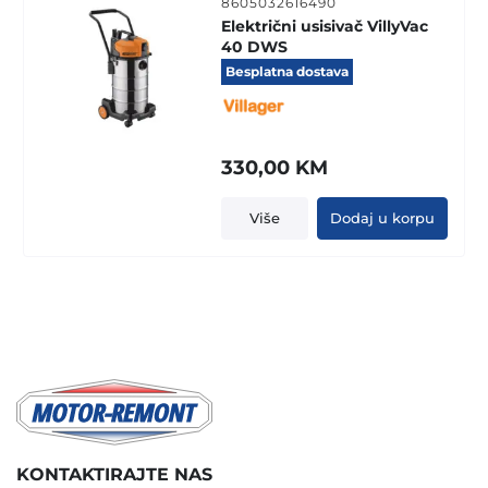
8605032616490
Električni usisivač VillyVac
40 DWS
Besplatna dostava
330,00
KM
Više
Dodaj u korpu
KONTAKTIRAJTE NAS