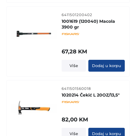
6411501200402
1001619 (120040) Macola
3900 gr
67,28
KM
Više
Dodaj u korpu
6411501560018
1020214 Čekić L 20OZ/13,5"
82,00
KM
Više
Dodaj u korpu