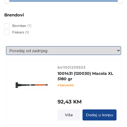
Brendovi
7
Bomber
7
products
9
Fiskars
9
products
6411501209303
1001431 (120030) Macola XL
5180 gr
92,43
KM
Više
Dodaj u korpu