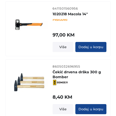
6411501560956
1020218 Macola 14"
97,00
KM
Više
Dodaj u korpu
8605032696955
Čekić drvena drška 300 g
Bomber
8,40
KM
Više
Dodaj u korpu