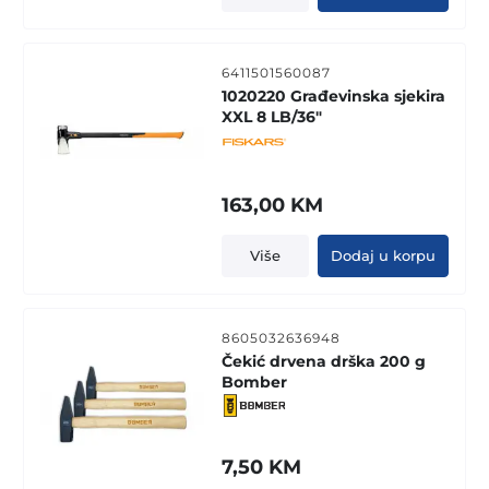
6411501560087
1020220 Građevinska sjekira
XXL 8 LB/36"
163,00
KM
Više
Dodaj u korpu
8605032636948
Čekić drvena drška 200 g
Bomber
7,50
KM