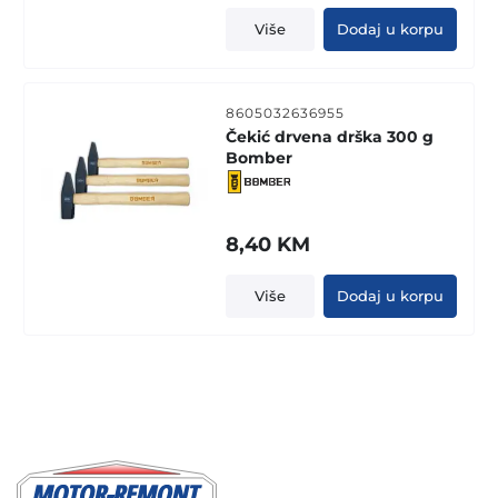
Više
Dodaj u korpu
8605032636955
Čekić drvena drška 300 g
Bomber
8,40
KM
Više
Dodaj u korpu