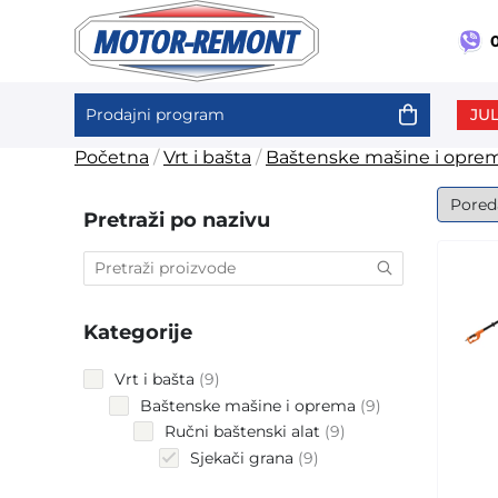
0
JUL
Prodajni program
Skip
Početna
/
Vrt i bašta
/
Baštenske mašine i opre
to
content
Pretraži po nazivu
Kategorije
9
Vrt i bašta
9
products
9
Baštenske mašine i oprema
9
products
9
Ručni baštenski alat
9
products
9
Sjekači grana
9
products