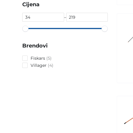
Cijena
–
Brendovi
5
Fiskars
5
products
4
Villager
4
products