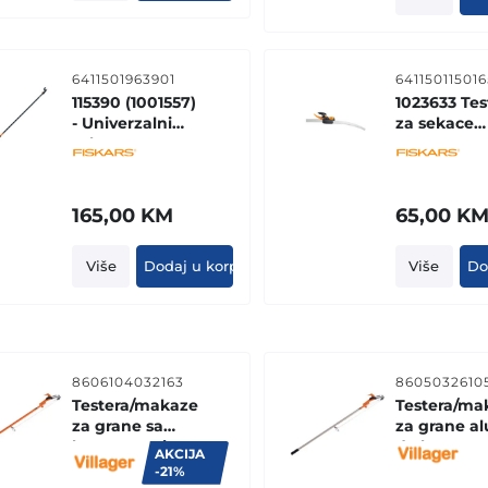
6411501963901
641150115016
115390 (1001557)
1023633 Tes
- Univerzalni
za sekace
sekac grana UP
grana UPX8
84
UPX82
165,00
KM
65,00
K
Više
Dodaj u korpu
Više
Do
8606104032163
86050326105
Testera/makaze
Testera/ma
za grane sa
za grane al
konopcem i
drska TP-11
AKCIJA
drškom TP-118
-21%