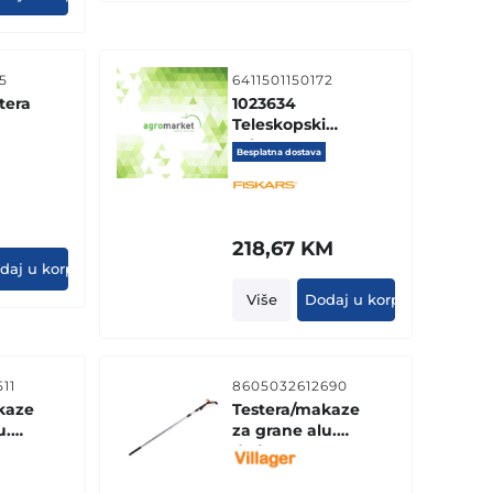
5
6411501150172
tera
1023634
Teleskopski
6,
sekac grana
Besplatna dostava
UPX86 sa
testerom
M
218,67
KM
daj u korpu
Više
Dodaj u korpu
11
8605032612690
kaze
Testera/makaze
u.
za grane alu.
9
drska TP-120