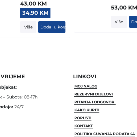
43,00
KM
53,00
K
Original
Current
34,90
KM
price
price
Više
Do
was:
is:
Više
Dodaj u korpu
43,00 KM.
34,90 KM.
VRIJEME
LINKOVI
MOJ NALOG
objekat:
REZERVNI DIJELOVI
k – Subota: 08-17h
PITANJA I ODGOVORI
odaja:
24/7
KAKO KUPITI
POPUSTI
KONTAKT
POLITIKA ČUVANJA PODATAKA