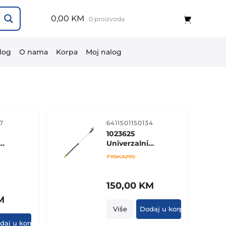
0,00 KM
0 proizvoda
log
O nama
Korpa
Moj nalog
7
6411501150134
1023625
Univerzalni
sekac grana
a
UPX 82
150,00
KM
M
Više
Dodaj u korpu
daj u korpu