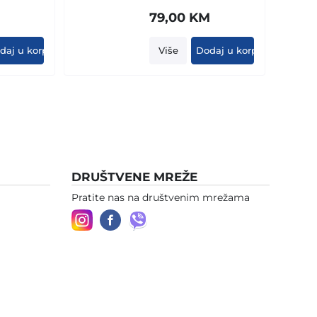
M
79,00
KM
daj u korpu
Više
Dodaj u korpu
DRUŠTVENE MREŽE
Pratite nas na društvenim mrežama