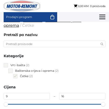
0,00 KM
0 proizvoda
Prodajni program
Skip
Početna
/
Vrt i bašta
/
Baštenska crijeva i
to
oprema
/ Četke
content
Pretraži po nazivu
Kategorije
2
Vrt i bašta
2
products
2
Baštenska crijeva i oprema
2
products
2
Četke
2
products
Cijena
–