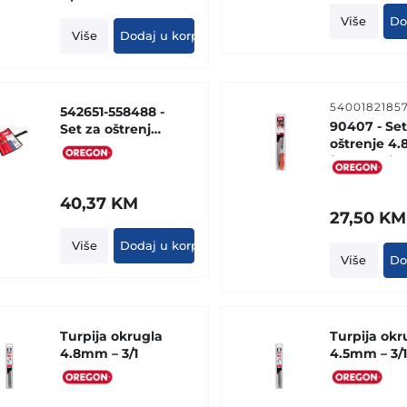
Više
Do
Više
Dodaj u korpu
5400182185
542651-558488 -
90407 - Set
Set za oštrenje
oštrenje 4
4.0mm
(BLISTER)
(platneno
pakovanje)
40,37
KM
27,50
KM
Više
Dodaj u korpu
Više
Do
Turpija okrugla
Turpija okr
4.8mm – 3/1
4.5mm – 3/1