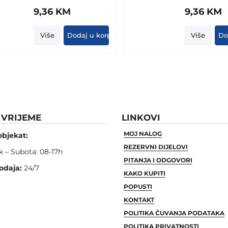
9,36
KM
9,36
KM
Više
Dodaj u korpu
Više
Do
VRIJEME
LINKOVI
MOJ NALOG
objekat:
REZERVNI DIJELOVI
k – Subota: 08-17h
PITANJA I ODGOVORI
odaja:
24/7
KAKO KUPITI
POPUSTI
KONTAKT
POLITIKA ČUVANJA PODATAKA
POLITIKA PRIVATNOSTI