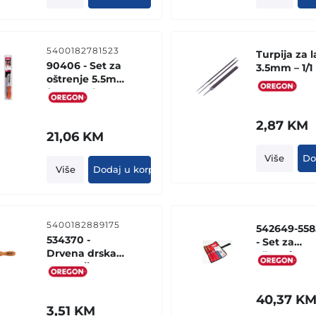
5400182781523
Turpija za 
90406 - Set za
3.5mm – 1/1
oštrenje 5.5mm
(BLISTER)
2,87
KM
21,06
KM
Više
Do
Više
Dodaj u korpu
5400182889175
542649-558
534370 -
- Set za
Drvena drska
oštrenje 4
za turpiju -
(platneno
Oregon
pakovanje)
40,37
K
3,51
KM