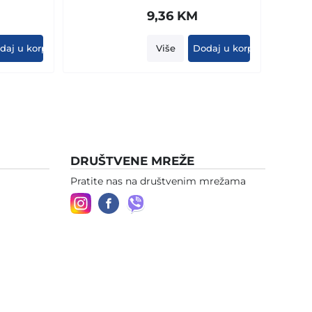
9,36
KM
daj u korpu
Više
Dodaj u korpu
DRUŠTVENE MREŽE
Pratite nas na društvenim mrežama