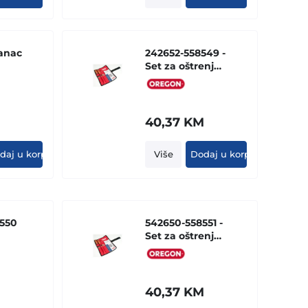
lanac
242652-558549 -
Set za oštrenje
4.5mm
(platneno
pakovanje)
40,37
KM
daj u korpu
Više
Dodaj u korpu
550
542650-558551 -
Set za oštrenje
.8mm
5.5mm
(platneno
pakovanje)
M
40,37
KM