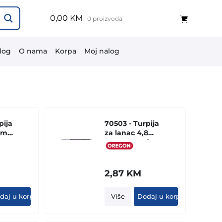
0,00 KM
0 proizvoda
log
O nama
Korpa
Moj nalog
pija
70503 - Turpija
,5mm
za lanac 4,8
2
mm - 325, 3/16
(komad)
2,87
KM
daj u korpu
Više
Dodaj u korpu