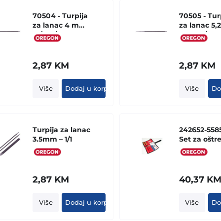
70504 - Turpija
70505 - Tur
za lanac 4 mm
za lanac 5,2
- 1/4, 3/8, LOW
mm - 3/8, 4
PRO, 5/32
13/64 (kom
(komad)
2,87
KM
2,87
KM
Više
Dodaj u korpu
Više
Do
Turpija za lanac
242652-558
3.5mm – 1/1
Set za oštr
4.5mm
(platneno
pakovanje)
2,87
KM
40,37
K
Više
Dodaj u korpu
Više
Do