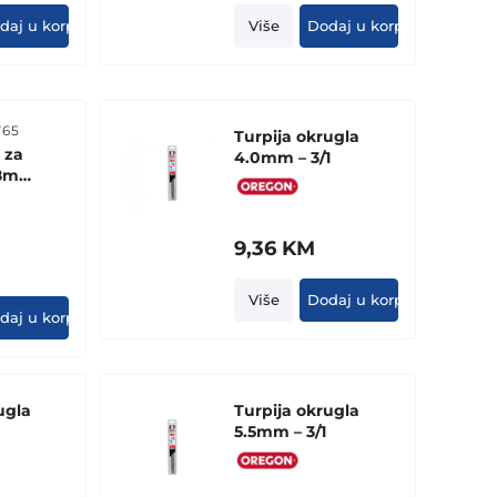
daj u korpu
Više
Dodaj u korpu
765
Turpija okrugla
 za
4.0mm – 3/1
.8mm
9,36
KM
Više
Dodaj u korpu
daj u korpu
ugla
Turpija okrugla
5.5mm – 3/1