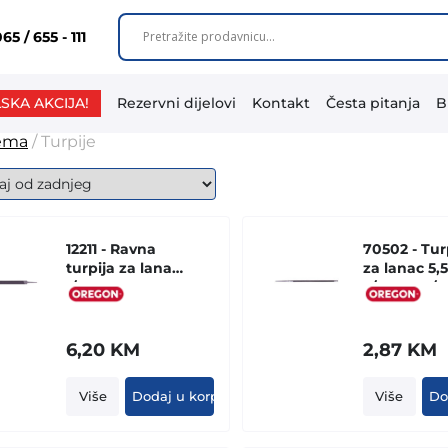
65 / 655 - 111
SKA AKCIJA!
Rezervni dijelovi
Kontakt
Česta pitanja
B
rema
/ Turpije
12211 - Ravna
70502 - Tur
turpija za lanac
za lanac 5
1/1
3/8 404 7/3
(komad)
6,20
KM
2,87
KM
Više
Dodaj u korpu
Više
Do