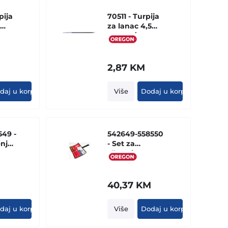
pija
70511 - Turpija
za lanac 4,5
04,
mm - 3/8,
ad)
MICROLITE,
11/64 (komad)
2,87
KM
daj u korpu
Više
Dodaj u korpu
549 -
542649-558550
enje
- Set za
oštrenje 4.8mm
(platneno
pakovanje)
M
40,37
KM
daj u korpu
Više
Dodaj u korpu