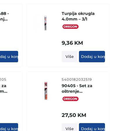
88 -
Turpija okrugla
enje
4.0mm – 3/1
M
9,36
KM
daj u korpu
Više
Dodaj u korpu
205
5400182032519
 za
90405 - Set za
.5mm
oštrenje
4.0mm
(BLISTER)
27,50
KM
daj u korpu
Više
Dodaj u korpu