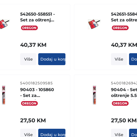
542650-558551 -
542651-5584
Set za oštrenje
Set za oštr
5.5mm
4.0mm
(platneno
(platneno
pakovanje)
pakovanje)
40,37
KM
40,37
K
Više
Dodaj u korpu
Više
Do
5400182509585
5400182694
90403 - 105860
90404 - Set
- Set za
oštrenje 5
oštrenje 4.5mm
(BLISTER)
(BLISTER)
27,50
KM
27,50
KM
Više
Dodaj u korpu
Više
Do