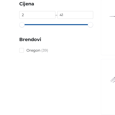
Cijena
–
Brendovi
39
Oregon
39
products