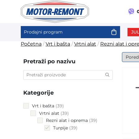
0
JUL
Prodajni program
Skip
Početna
/
Vrt i bašta
/
Vrtni alat
/
Rezni alat i op
to
content
Pretraži po nazivu
Kategorije
39
Vrt i bašta
39
products
39
Vrtni alat
39
products
39
Rezni alat i oprema
39
products
39
Turpije
39
products