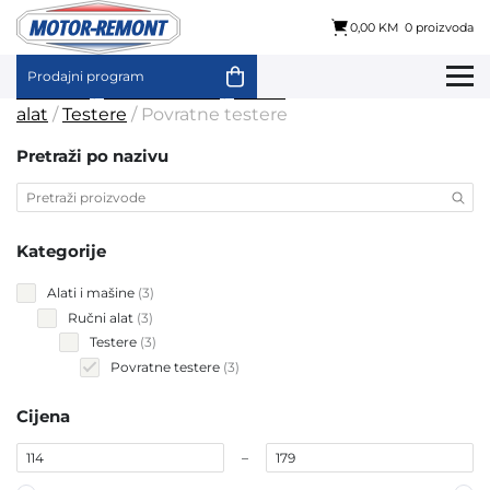
0,00 KM
0 proizvoda
Prodajni program
Skip
Početna
/
Alati i mašine
/
Ručni
to
alat
/
Testere
/ Povratne testere
content
Pretraži po nazivu
Kategorije
3
Alati i mašine
3
products
3
Ručni alat
3
products
3
Testere
3
products
3
Povratne testere
3
products
Cijena
–