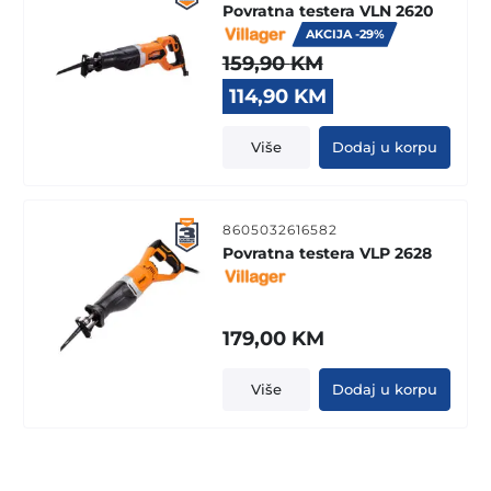
Povratna testera VLN 2620
AKCIJA -29%
159,90
KM
Original
Current
114,90
KM
price
price
was:
is:
Više
Dodaj u korpu
159,90 KM.
114,90 KM.
8605032616582
Povratna testera VLP 2628
179,00
KM
Više
Dodaj u korpu