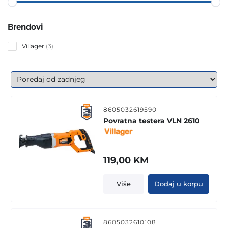
Brendovi
3
Villager
3
products
8605032619590
Povratna testera VLN 2610
119,00
KM
Više
Dodaj u korpu
8605032610108