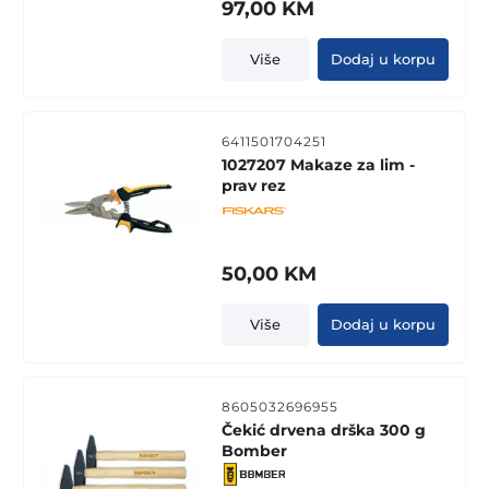
97,00
KM
Više
Dodaj u korpu
6411501704251
1027207 Makaze za lim -
prav rez
50,00
KM
Više
Dodaj u korpu
8605032696955
Čekić drvena drška 300 g
Bomber