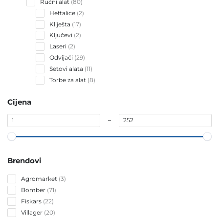
80
Ručni alat
80
products
2
Heftalice
2
products
17
Kliješta
17
products
2
Ključevi
2
products
2
Laseri
2
products
29
Odvijači
29
products
11
Setovi alata
11
products
8
Torbe za alat
8
products
Cijena
–
Brendovi
3
Agromarket
3
products
71
Bomber
71
products
22
Fiskars
22
products
20
Villager
20