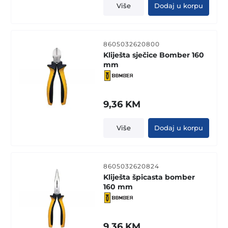
Više
Dodaj u korpu
8605032620800
Kliješta sječice Bomber 160
mm
9,36
KM
Više
Dodaj u korpu
8605032620824
Kliješta špicasta bomber
160 mm
9,36
KM