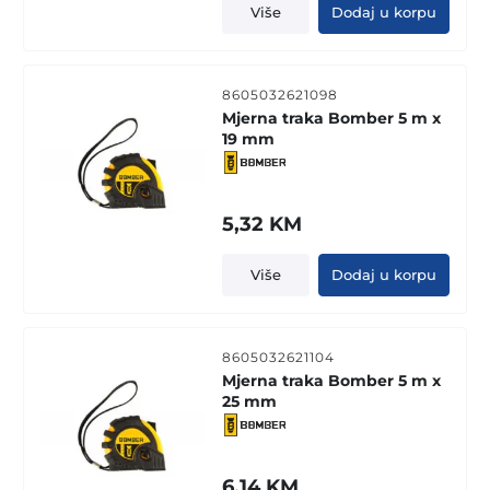
Više
Dodaj u korpu
8605032621098
Mjerna traka Bomber 5 m x
19 mm
5,32
KM
Više
Dodaj u korpu
8605032621104
Mjerna traka Bomber 5 m x
25 mm
6,14
KM