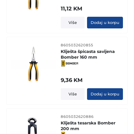
11,12
KM
Više
Dodaj u korpu
8605032620855
Kliješta špicasta savijena
Bomber 160 mm
9,36
KM
Više
Dodaj u korpu
8605032620886
Kliješta tesarska Bomber
200 mm