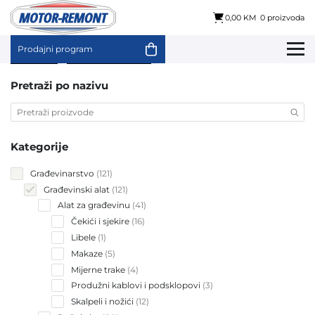
0,00 KM
0 proizvoda
Prodajni program
Skip
Početna
/
Građevinarstvo
/ Građevinski alat
to
content
Pretraži po nazivu
Kategorije
121
Građevinarstvo
121
products
121
Građevinski alat
121
products
41
Alat za građevinu
41
products
16
Čekići i sjekire
16
products
1
Libele
1
product
5
Makaze
5
products
4
Mijerne trake
4
products
3
Produžni kablovi i podsklopovi
3
products
12
Skalpeli i nožići
12
products