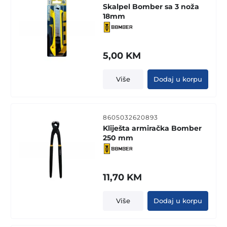
Skalpel Bomber sa 3 noža
18mm
5,00
KM
Više
Dodaj u korpu
8605032620893
Kliješta armiračka Bomber
250 mm
11,70
KM
Više
Dodaj u korpu