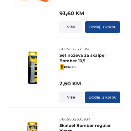
93,60
KM
Više
Dodaj u korpu
8605032635958
Set noževa za skalpel
Bomber 10/1
2,50
KM
Više
Dodaj u korpu
8605032635934
Skalpel Bomber regular