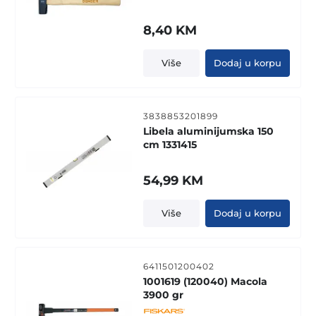
8,40
KM
Više
Dodaj u korpu
3838853201899
Libela aluminijumska 150
cm 1331415
54,99
KM
Više
Dodaj u korpu
6411501200402
1001619 (120040) Macola
3900 gr