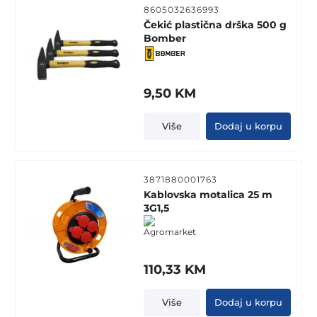
8605032636993
Čekić plastična drška 500 g
Bomber
9,50
KM
Više
Dodaj u korpu
3871880001763
Kablovska motalica 25 m
3G1,5
110,33
KM
Više
Dodaj u korpu