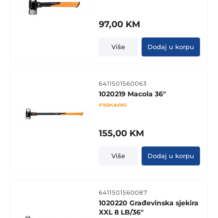
97,00
KM
Više
Dodaj u korpu
6411501560063
1020219 Macola 36"
155,00
KM
Više
Dodaj u korpu
6411501560087
1020220 Građevinska sjekira
XXL 8 LB/36"