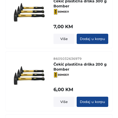
Čekić plastična drška 300 g
Bomber
7,00
KM
Više
Dodaj u korpu
8605032636979
Čekić plastična drška 200 g
Bomber
6,00
KM
Više
Dodaj u korpu