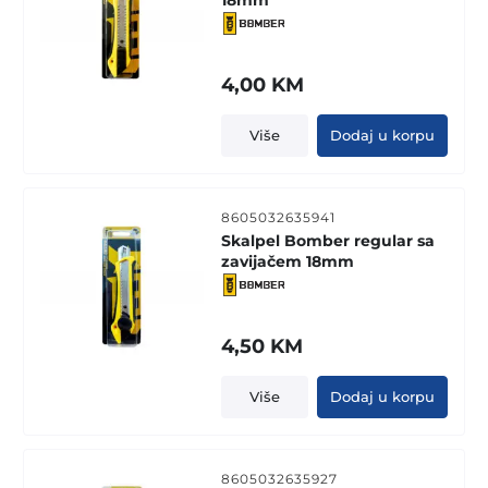
18mm
4,00
KM
Više
Dodaj u korpu
8605032635941
Skalpel Bomber regular sa
zavijačem 18mm
4,50
KM
Više
Dodaj u korpu
8605032635927