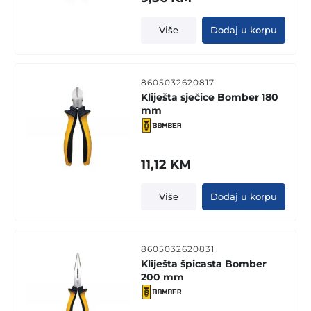
Više
Dodaj u korpu
8605032620817
Kliješta sječice Bomber 180
mm
11,12
KM
Više
Dodaj u korpu
8605032620831
Kliješta špicasta Bomber
200 mm