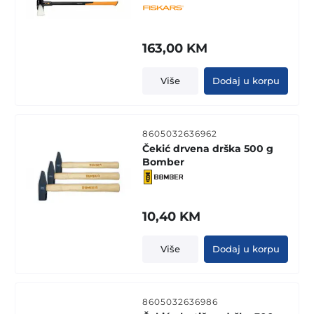
163,00
KM
Više
Dodaj u korpu
8605032636962
Čekić drvena drška 500 g
Bomber
10,40
KM
Više
Dodaj u korpu
8605032636986