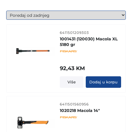
products
6411501209303
1001431 (120030) Macola XL
5180 gr
92,43
KM
Više
Dodaj u korpu
6411501560956
1020218 Macola 14"