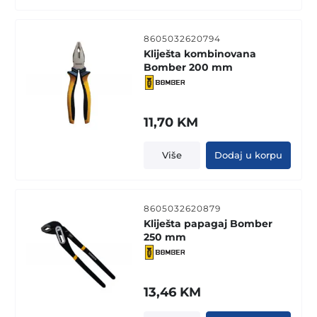
8605032620794
Kliješta kombinovana
Bomber 200 mm
11,70
KM
Više
Dodaj u korpu
8605032620879
Kliješta papagaj Bomber
250 mm
13,46
KM