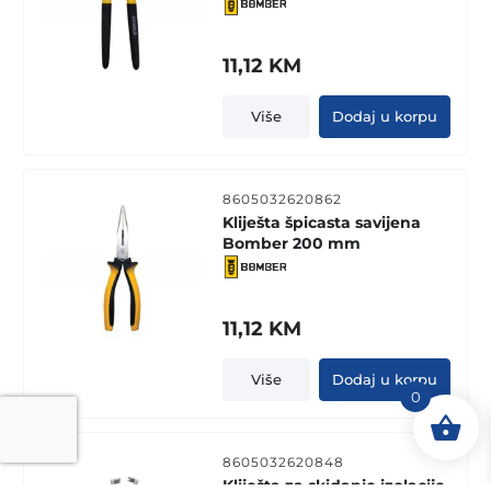
11,12
KM
Više
Dodaj u korpu
8605032620862
Kliješta špicasta savijena
Bomber 200 mm
11,12
KM
Više
Dodaj u korpu
0
8605032620848
Kliješta za skidanje izolacije