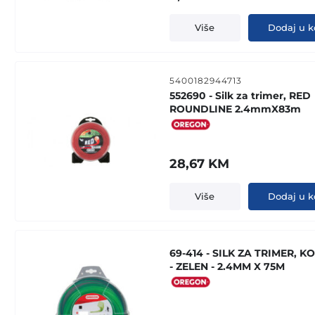
Više
Dodaj u k
5400182944713
552690 - Silk za trimer, RED
ROUNDLINE 2.4mmX83m
28,67
KM
Više
Dodaj u k
69-414 - SILK ZA TRIMER, K
- ZELEN - 2.4MM X 75M