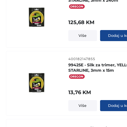
STARLINE, 3mm x 240m
125,68
KM
Više
Dodaj u k
400182147855
99425E - Silk za trimer, YE
STARLINE, 3mm x 15m
13,76
KM
Više
Dodaj u k