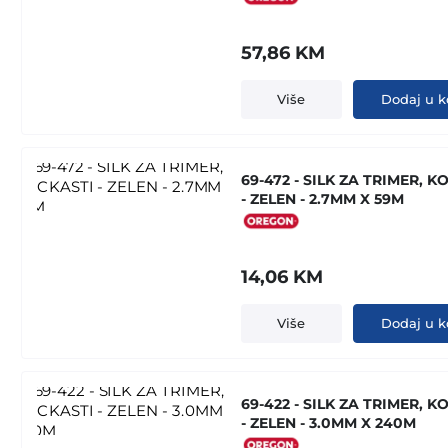
57,86
KM
Više
Dodaj u k
69-472 - SILK ZA TRIMER, K
- ZELEN - 2.7MM X 59M
14,06
KM
Više
Dodaj u k
69-422 - SILK ZA TRIMER, K
- ZELEN - 3.0MM X 240M