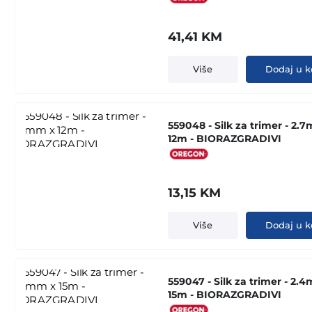
41,41
KM
Više
Dodaj u k
559048 - Silk za trimer - 2.
12m - BIORAZGRADIVI
13,15
KM
Više
Dodaj u k
559047 - Silk za trimer - 2.
15m - BIORAZGRADIVI