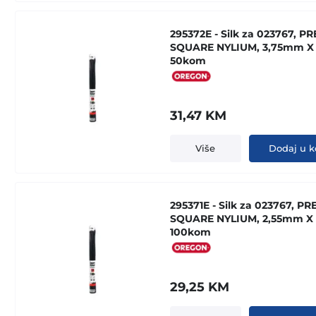
295372E - Silk za 023767, P
SQUARE NYLIUM, 3,75mm X
50kom
31,47
KM
Više
Dodaj u k
295371E - Silk za 023767, PR
SQUARE NYLIUM, 2,55mm X
100kom
29,25
KM