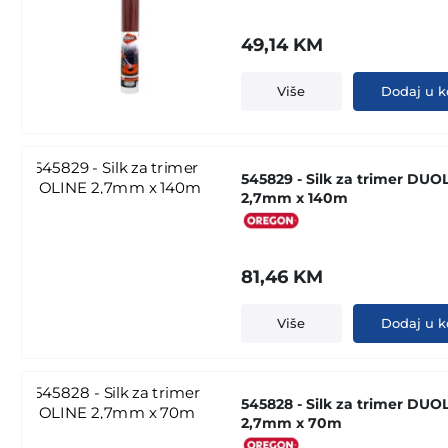
49,14
KM
Više
Dodaj u k
545829 - Silk za trimer DUO
2,7mm x 140m
81,46
KM
Više
Dodaj u k
545828 - Silk za trimer DUO
2,7mm x 70m