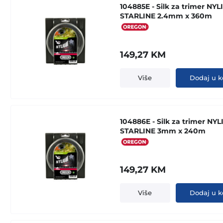
104885E - Silk za trimer NY
STARLINE 2.4mm x 360m
149,27
KM
Više
Dodaj u k
104886E - Silk za trimer NY
STARLINE 3mm x 240m
149,27
KM
Više
Dodaj u k