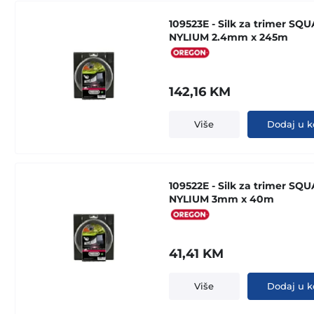
109523E - Silk za trimer SQ
NYLIUM 2.4mm x 245m
142,16
KM
Više
Dodaj u k
109522E - Silk za trimer SQ
NYLIUM 3mm x 40m
41,41
KM
Više
Dodaj u k