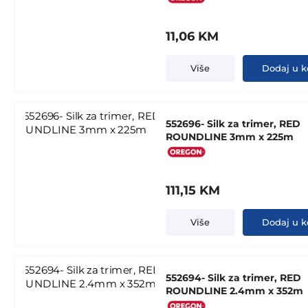
11,06
KM
Više
Dodaj u k
552696- Silk za trimer, RED
ROUNDLINE 3mm x 225m
111,15
KM
Više
Dodaj u k
552694- Silk za trimer, RED
ROUNDLINE 2.4mm x 352m