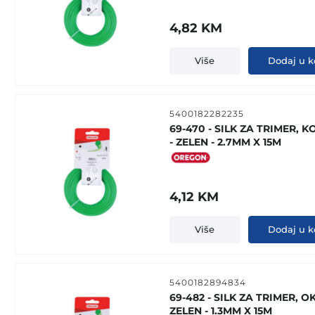
4,82
KM
Više
Dodaj u k
5400182282235
69-470 - SILK ZA TRIMER, 
- ZELEN - 2.7MM X 15M
4,12
KM
Više
Dodaj u k
5400182894834
69-482 - SILK ZA TRIMER, O
ZELEN - 1.3MM X 15M