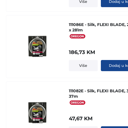
Više
Dodaj u k
111086E - Silk, FLEXI BLADE
x 281m
186,73
KM
Više
Dodaj u k
111082E - Silk, FLEXI BLADE
37m
47,67
KM