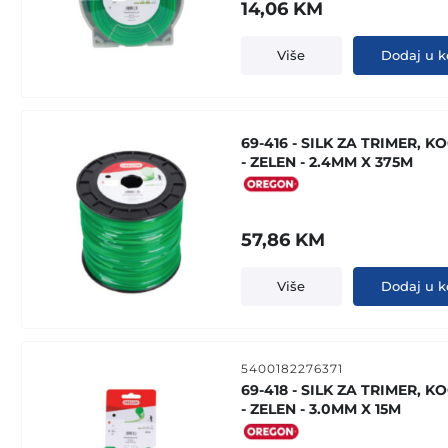
14,06
KM
Više
Dodaj u k
69-416 - SILK ZA TRIMER, K
- ZELEN - 2.4MM X 375M
57,86
KM
Više
Dodaj u k
5400182276371
69-418 - SILK ZA TRIMER, K
- ZELEN - 3.0MM X 15M