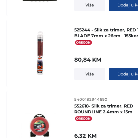
was:
is:
Više
Dodaj u k
15,97 KM.
12,00 KM.
525244 - Silk za trimer, RE
BLADE 7mm x 26cm - 155ko
80,84
KM
Više
Dodaj u k
5400182944690
552618- Silk za trimer, RED
ROUNDLINE 2.4mm x 15m
6,32
KM