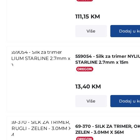
111,15
KM
Više
Dodaj u k
559054 - Silk za trimer NYL
STARLINE 2.7mm x 15m
13,40
KM
Više
Dodaj u k
69-370 - SILK ZA TRIMER, O
ZELEN - 3.0MM X 56M