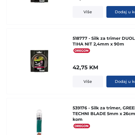
Više
Dodaj u k
518777 - Silk za trimer DUOL
TIHA NIT 2,4mm x 90m
42,75
KM
Više
Dodaj u k
539176 - Silk za trimer, GRE
TECHNI BLADE 5mm x 26cm 
kom