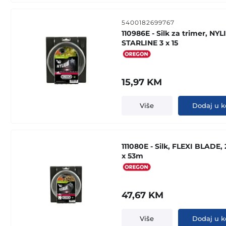
5400182699767
110986E - Silk za trimer, NY
STARLINE 3 x 15
15,97
KM
Više
Dodaj u k
111080E - Silk, FLEXI BLADE
x 53m
47,67
KM
Više
Dodaj u k