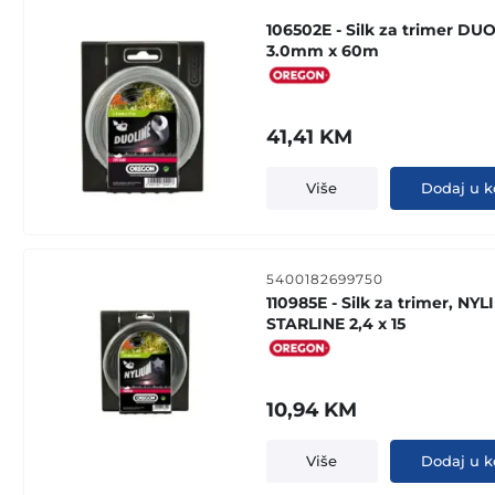
106502E - Silk za trimer DU
3.0mm x 60m
41,41
KM
Više
Dodaj u k
5400182699750
110985E - Silk za trimer, NY
STARLINE 2,4 x 15
10,94
KM
Više
Dodaj u k