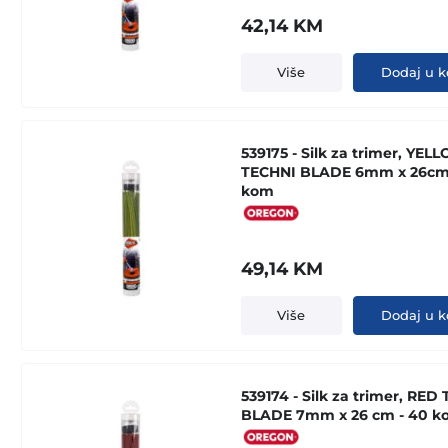
42,14
KM
Više
Dodaj u k
539175 - Silk za trimer, YEL
TECHNI BLADE 6mm x 26cm 
kom
49,14
KM
Više
Dodaj u k
539174 - Silk za trimer, RED
BLADE 7mm x 26 cm - 40 k