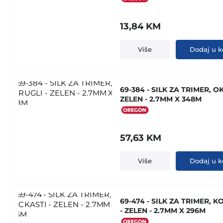
13,84
KM
Više
Dodaj u k
69-384 - SILK ZA TRIMER, O
ZELEN - 2.7MM X 348M
57,63
KM
Više
Dodaj u k
69-474 - SILK ZA TRIMER, K
- ZELEN - 2.7MM X 296M