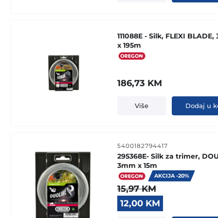
111088E - Silk, FLEXI BLADE
x 195m
186,73
KM
Više
Dodaj u k
5400182794417
295368E- Silk za trimer, DO
3mm x 15m
AKCIJA -20%
15,97
KM
Original
Current
12,00
KM
price
price