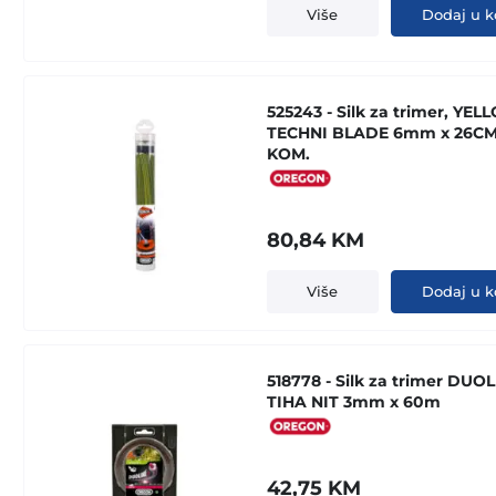
Više
Dodaj u k
525243 - Silk za trimer, YE
TECHNI BLADE 6mm x 26CM 
KOM.
80,84
KM
Više
Dodaj u k
518778 - Silk za trimer DUOL
TIHA NIT 3mm x 60m
42,75
KM