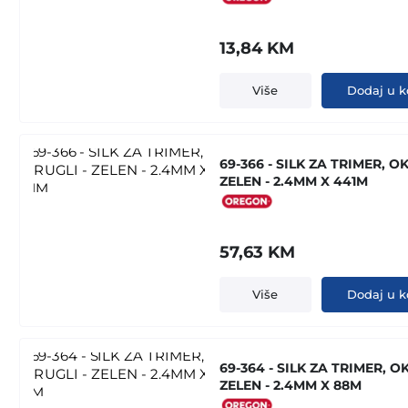
13,84
KM
Više
Dodaj u k
69-366 - SILK ZA TRIMER, O
ZELEN - 2.4MM X 441M
57,63
KM
Više
Dodaj u k
69-364 - SILK ZA TRIMER, O
ZELEN - 2.4MM X 88M