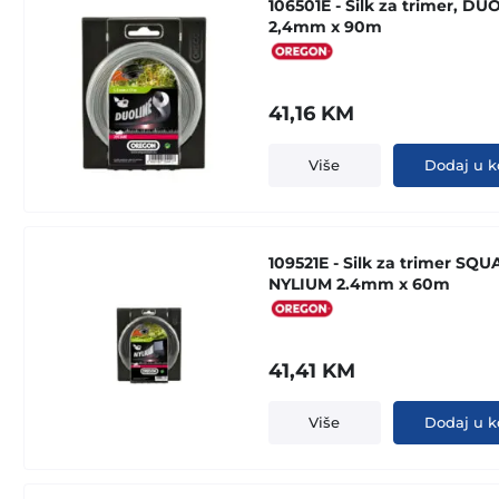
106501E - Silk za trimer, DU
2,4mm x 90m
41,16
KM
Više
Dodaj u k
109521E - Silk za trimer SQ
NYLIUM 2.4mm x 60m
41,41
KM
Više
Dodaj u k