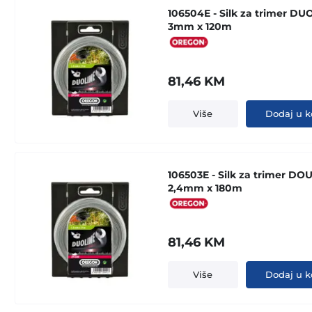
106504E - Silk za trimer DU
3mm x 120m
81,46
KM
Više
Dodaj u k
106503E - Silk za trimer DO
2,4mm x 180m
81,46
KM
Više
Dodaj u k