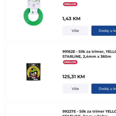
1,43
KM
Više
Dodaj u k
99162E - Silk za trimer, YEL
STARLINE, 2,4mm x 360m
125,31
KM
Više
Dodaj u k
99227E - Silk za trimer YEL