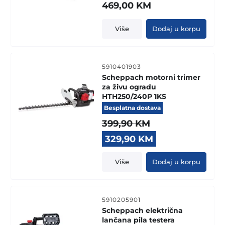
469,00
KM
Više
Dodaj u korpu
5910401903
Scheppach motorni trimer
za živu ogradu
HTH250/240P 1KS
Besplatna dostava
399,90
KM
Original
Current
329,90
KM
price
price
was:
is:
Više
Dodaj u korpu
399,90 KM.
329,90 KM.
5910205901
Scheppach električna
lančana pila testera