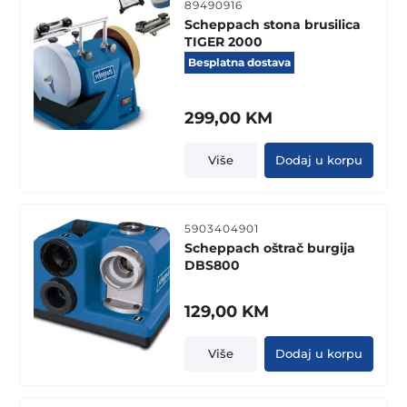
89490916
Scheppach stona brusilica
TIGER 2000
Besplatna dostava
299,00
KM
Više
Dodaj u korpu
5903404901
Scheppach oštrač burgija
DBS800
129,00
KM
Više
Dodaj u korpu