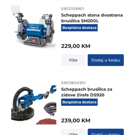
5903109901
Scheppach stona dvostrana
brusilica SM200L
Besplatna dostava
229,00
KM
Više
Dodaj u korpu
5903804901
Scheppach brusilica za
zidove žirafa DS920
Besplatna dostava
239,00
KM
Više
Dodaj u korpu