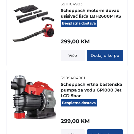
5911104903
Scheppach motorni duvač
usisivač lišća LBH2600P 1KS
Besplatna dostava
299,00
KM
Više
Dodaj u korpu
5909404901
Scheppach vrtna baštenska
pumpa za vodu GP1000 Jet
LCD 5bar
Besplatna dostava
299,00
KM