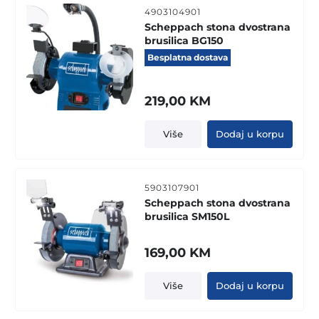
4903104901
Scheppach stona dvostrana
brusilica BG150
Besplatna dostava
219,00
KM
Više
Dodaj u korpu
5903107901
Scheppach stona dvostrana
brusilica SM150L
169,00
KM
Više
Dodaj u korpu