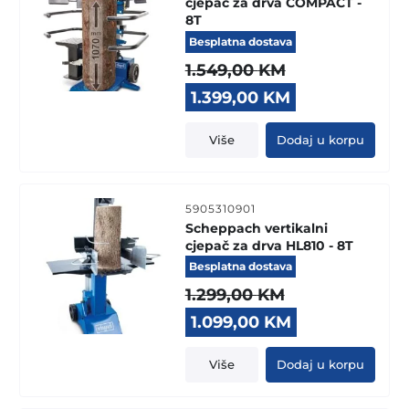
cjepač za drva COMPACT -
8T
Besplatna dostava
1.549,00
KM
Original
Current
1.399,00
KM
price
price
was:
is:
Više
Dodaj u korpu
1.549,00 KM.
1.399,00 KM.
5905310901
Scheppach vertikalni
cjepač za drva HL810 - 8T
Besplatna dostava
1.299,00
KM
Original
Current
1.099,00
KM
price
price
was:
is:
Više
Dodaj u korpu
1.299,00 KM.
1.099,00 KM.