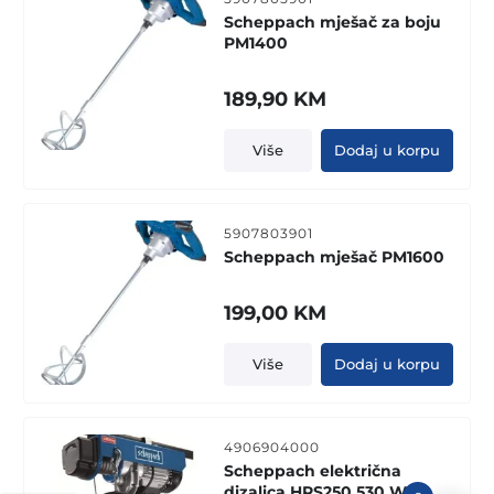
Scheppach mješač za boju
PM1400
189,90
KM
Više
Dodaj u korpu
5907803901
Scheppach mješač PM1600
199,00
KM
Više
Dodaj u korpu
4906904000
Scheppach električna
dizalica HRS250 530 W