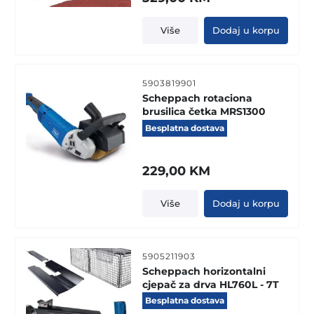
Više
Dodaj u korpu
5903819901
Scheppach rotaciona
brusilica četka MRS1300
Besplatna dostava
229,00
KM
Više
Dodaj u korpu
5905211903
Scheppach horizontalni
cjepač za drva HL760L - 7T
Besplatna dostava