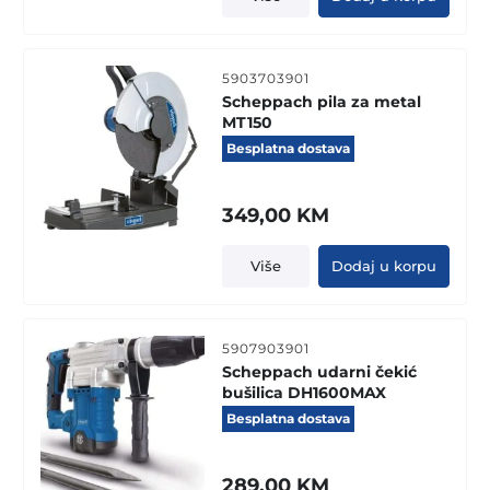
5903703901
Scheppach pila za metal
MT150
Besplatna dostava
349,00
KM
Više
Dodaj u korpu
5907903901
Scheppach udarni čekić
bušilica DH1600MAX
Besplatna dostava
289,00
KM