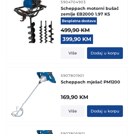
5904704903
Scheppach motorni bušač
zemlje EB2000 1.97 KS
Besplatna dostava
499,90
KM
Original
Current
399,90
KM
price
price
was:
is:
Više
Dodaj u korpu
499,90 KM.
399,90 KM.
5907801901
Scheppach mješač PM1200
169,90
KM
Više
Dodaj u korpu
5907805901