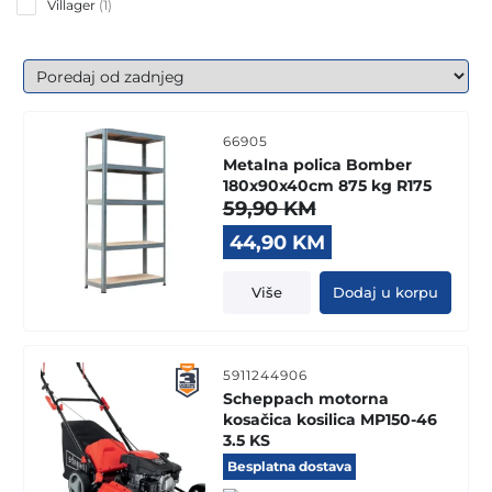
1
Villager
1
product
66905
Metalna polica Bomber
180x90x40cm 875 kg R175
59,90
KM
Original
Current
44,90
KM
price
price
was:
is:
Više
Dodaj u korpu
59,90 KM.
44,90 KM.
5911244906
Scheppach motorna
kosačica kosilica MP150-46
3.5 KS
Besplatna dostava