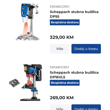
5906822901
Scheppach stubna bušilica
DP55
Besplatna dostava
329,00
KM
Više
Dodaj u korpu
5906810901
Scheppach stubna bušilica
DP16VLS
Besplatna dostava
269,00
KM
Više
Dodaj u korpu