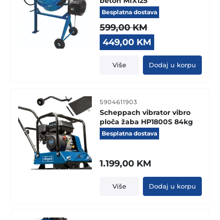
beton MIX125
Besplatna dostava
599,00
KM
Original
Current
449,00
KM
price
price
was:
is:
Više
Dodaj u korpu
599,00 KM.
449,00 KM.
5904611903
Scheppach vibrator vibro
ploča žaba HP1800S 84kg
Besplatna dostava
1.199,00
KM
Više
Dodaj u korpu