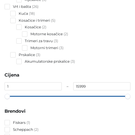
products
26
Vrt i bašta
26
products
18
Kuća
18
products
5
Kosačice i trimeri
5
products
2
Kosačice
2
products
2
Motorne kosačice
2
products
3
Trimeri za travu
3
products
3
Motorni trimeri
3
products
3
Prskalice
3
products
3
Akumulatorske prskalice
3
products
Cijena
–
Brendovi
1
Fiskars
1
product
2
Scheppach
2
products