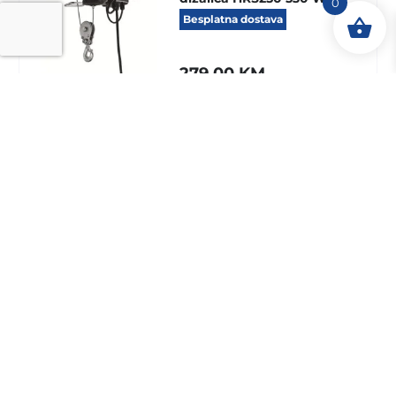
0
Besplatna dostava
279,00
KM
Više
Dodaj u korpu
4906905000
Scheppach električna
dizalica HRS400 780 W
Besplatna dostava
379,00
KM
Više
Dodaj u korpu