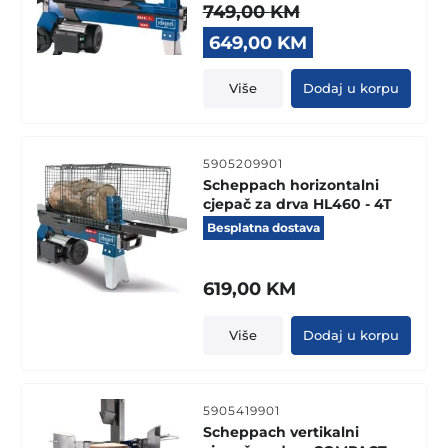
749,00
KM
Original
Current
649,00
KM
price
price
was:
is:
Više
Dodaj u korpu
749,00 KM.
649,00 KM.
5905209901
Scheppach horizontalni
cjepač za drva HL460 - 4T
Besplatna dostava
619,00
KM
Više
Dodaj u korpu
5905419901
Scheppach vertikalni