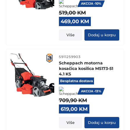
AKCIJA -10%
519,00
KM
Original
Current
469,00
KM
price
price
was:
is:
Više
Dodaj u korpu
519,00 KM.
469,00 KM.
5911259903
Scheppach motorna
kosačica kosilica MS173-51
4.1 KS
Besplatna dostava
AKCIJA -13%
709,90
KM
Original
Current
619,00
KM
price
price
was:
is:
Više
Dodaj u korpu
709,90 KM.
619,00 KM.