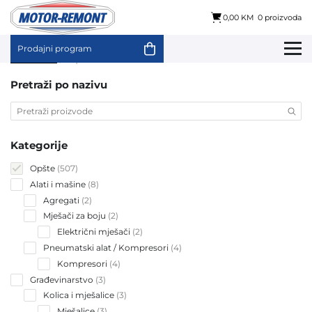
0,00 KM
0 proizvoda
Prodajni program
Skip
Početna
/ Opšte
to
content
Pretraži po nazivu
Kategorije
507
Opšte
507
products
8
Alati i mašine
8
products
2
Agregati
2
products
2
Mješači za boju
2
products
2
Električni mješači
2
products
4
Pneumatski alat / Kompresori
4
products
4
Kompresori
4
products
3
Građevinarstvo
3
products
3
Kolica i mješalice
3
products
3
Mješalice
3