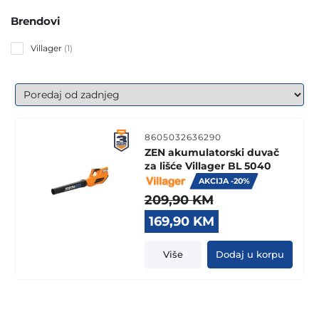
Brendovi
1
Villager
1
product
8605032636290
ZEN akumulatorski duvač
za lišće Villager BL 5040
AKCIJA -20%
209,90
KM
Original
Current
169,90
KM
price
price
was:
is:
Više
Dodaj u korpu
209,90 KM.
169,90 KM.