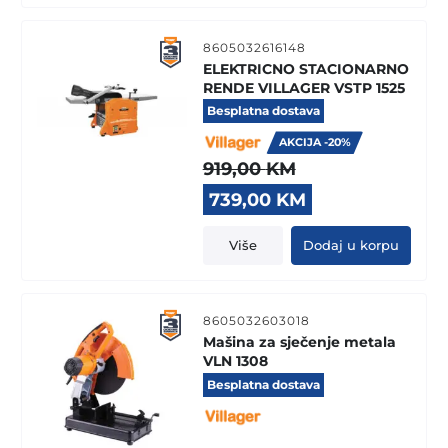
8605032616148
ELEKTRICNO STACIONARNO
RENDE VILLAGER VSTP 1525
Besplatna dostava
AKCIJA -20%
919,00
KM
Original
Current
739,00
KM
price
price
was:
is:
Više
Dodaj u korpu
919,00 KM.
739,00 KM.
8605032603018
Mašina za sječenje metala
VLN 1308
Besplatna dostava