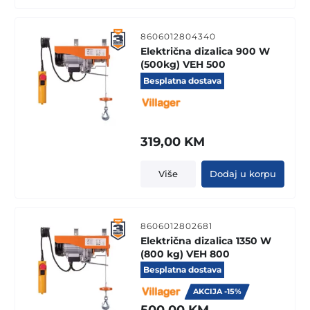
8606012804340
Električna dizalica 900 W
(500kg) VEH 500
Besplatna dostava
319,00
KM
Više
Dodaj u korpu
8606012802681
Električna dizalica 1350 W
(800 kg) VEH 800
Besplatna dostava
AKCIJA -15%