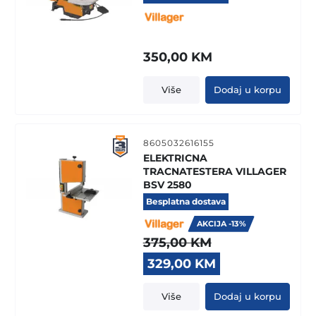
350,00
KM
Više
Dodaj u korpu
8605032616155
ELEKTRICNA
TRACNATESTERA VILLAGER
BSV 2580
Besplatna dostava
AKCIJA -13%
375,00
KM
Original
Current
329,00
KM
price
price
was:
is:
Više
Dodaj u korpu
375,00 KM.
329,00 KM.