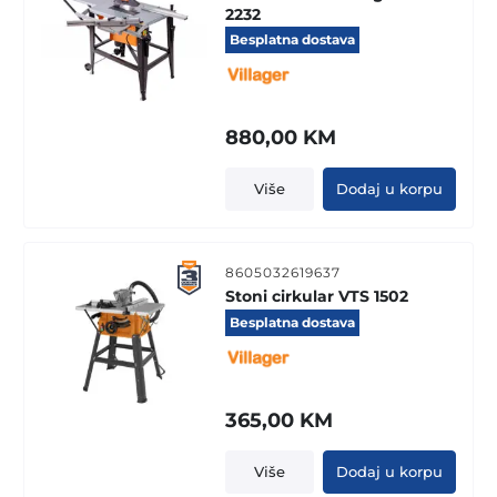
2232
Besplatna dostava
880,00
KM
Više
Dodaj u korpu
8605032619637
Stoni cirkular VTS 1502
Besplatna dostava
365,00
KM
Više
Dodaj u korpu