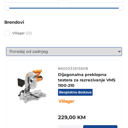
Brendovi
22
Villager
22
products
8605032615608
Dijagonalna preklopna
testera za razrezivanje VMS
1100-210
Besplatna dostava
229,00
KM