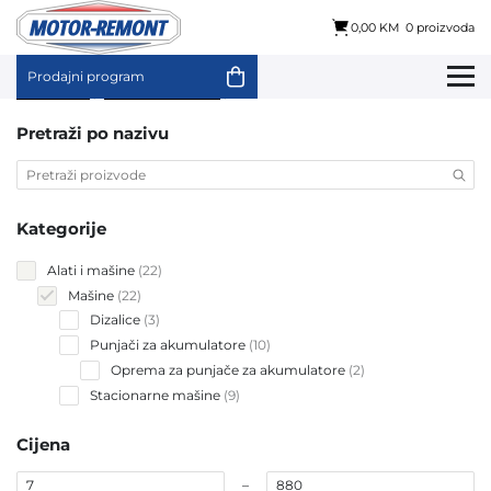
0,00 KM
0 proizvoda
Prodajni program
Skip
Početna
/
Alati i mašine
/ Mašine
to
content
Pretraži po nazivu
Kategorije
22
Alati i mašine
22
products
22
Mašine
22
products
3
Dizalice
3
products
10
Punjači za akumulatore
10
products
2
Oprema za punjače za akumulatore
2
products
9
Stacionarne mašine
9
products
Cijena
–