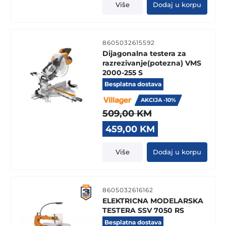
Više
Dodaj u korpu
8605032615592
Dijagonalna testera za
razrezivanje(potezna) VMS
2000-255 S
Besplatna dostava
AKCIJA -10%
509,00
KM
Original
Current
459,00
KM
price
price
was:
is:
Više
Dodaj u korpu
509,00 KM.
459,00 KM.
8605032616162
ELEKTRICNA MODELARSKA
TESTERA SSV 7050 RS
Besplatna dostava