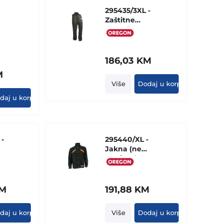
295435/3XL -
Zaštitne
pantalone
"YUKON"
186,03
KM
M
Više
Dodaj u korpu
daj u korpu
-
295440/XL -
Jakna (ne
sa
zastitna)
WAIPOUA
M
191,88
KM
daj u korpu
Više
Dodaj u korpu