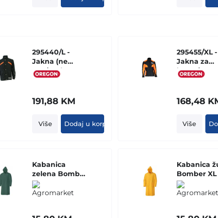
295440/L -
295455/XL -
Jakna (ne
Jakna za
zastitna)
kosenje
"WAIPOUA"
191,88
KM
168,48
K
Više
Dodaj u korpu
Više
Do
Kabanica
Kabanica ž
zelena Bomber
Bomber XL
L