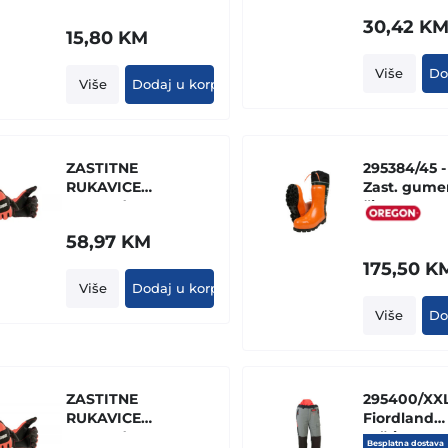
30,42
K
15,80
KM
Više
Do
Više
Dodaj u korpu
ZASTITNE
295384/45 -
RUKAVICE
Zast. gume
ECHO - (CLASS
čizme "YU
1) - VELICINA 12
II"
58,97
KM
175,50
K
Više
Dodaj u korpu
Više
Do
ZASTITNE
295400/XXL
RUKAVICE
Fiordland
ECHO - (CLASS
zaštitne
Besplatna dostava