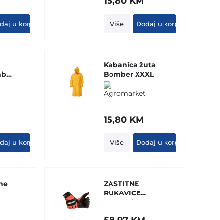
15,80
KM
daj u korpu
Više
Dodaj u korpu
Kabanica žuta
mber
Bomber XXXL
15,80
KM
daj u korpu
Više
Dodaj u korpu
lne
ZASTITNE
RUKAVICE
ECHO - (CLASS
1) - VELICINA 8