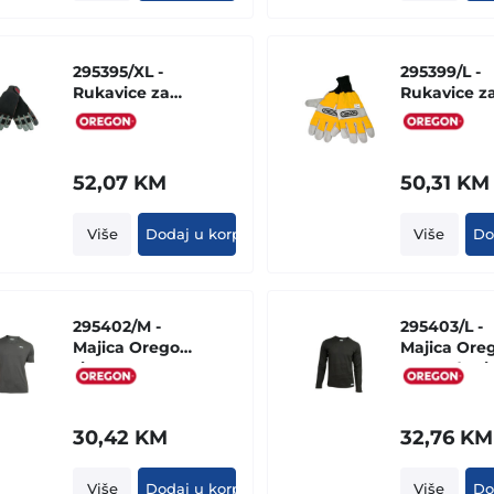
295395/XL -
295399/L -
Rukavice za
Rukavice z
testeru
mot. tester
"FIORDLAND"
zute (zasti
obe ruke)
52,07
KM
50,31
KM
Više
Dodaj u korpu
Više
Do
295402/M -
295403/L -
Majica Oregon
Majica Ore
siva
crna - dugi
rukavi
30,42
KM
32,76
KM
Više
Dodaj u korpu
Više
Do