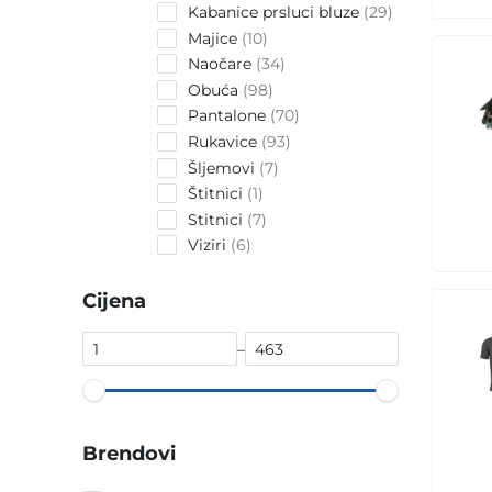
products
29
Kabanice prsluci bluze
29
products
10
Majice
10
products
34
Naočare
34
products
98
Obuća
98
products
70
Pantalone
70
products
93
Rukavice
93
products
7
Šljemovi
7
products
1
Štitnici
1
product
7
Stitnici
7
products
6
Viziri
6
products
Cijena
–
Brendovi