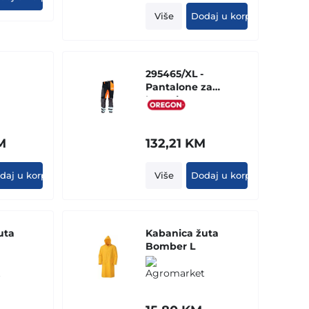
Više
Dodaj u korpu
295465/XL -
Pantalone za
kosenje
M
132,21
KM
daj u korpu
Više
Dodaj u korpu
uta
Kabanica žuta
Bomber L