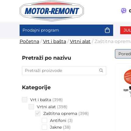
0
JUL
Prodajni program
Skip
Početna
/
Vrt i bašta
/
Vrtni alat
/ Zaštitna oprem
to
content
Pretraži po nazivu
Kategorije
398
Vrt i bašta
398
products
398
Vrtni alat
398
products
398
Zaštitna oprema
398
products
3
Antifoni
3
products
38
Jakne
38