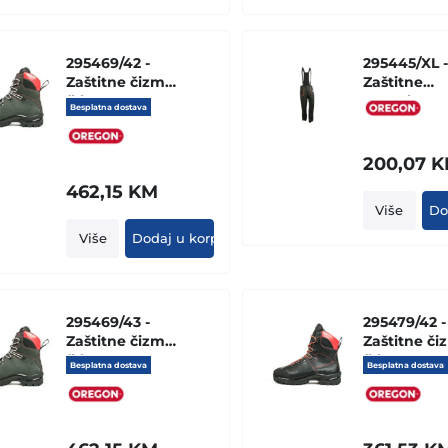
295469/42 -
295445/XL -
Zaštitne čizme
Zaštitne
(klasa 2 -
pantalone 
Besplatna dostava
24M/S)
tregerima
"YUKON"
200,07
K
462,15
KM
Više
Do
Više
Dodaj u korpu
295469/43 -
295479/42 -
Zaštitne čizme
Zaštitne či
(klasa 2 -
(klasa 1 - 2
Besplatna dostava
Besplatna dostava
24M/S)