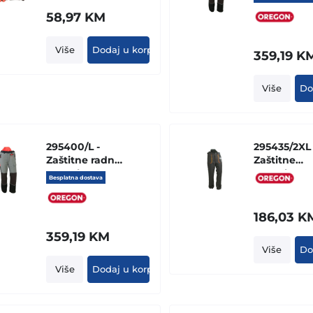
1) - VELICINA 9
pantalone
58,97
KM
Više
Dodaj u korpu
359,19
K
Više
Do
295400/L -
295435/2XL 
Zaštitne radne
Zaštitne
pantalone
pantalone
Besplatna dostava
FIORDLAND
"YUKON"
186,03
K
359,19
KM
Više
Do
Više
Dodaj u korpu