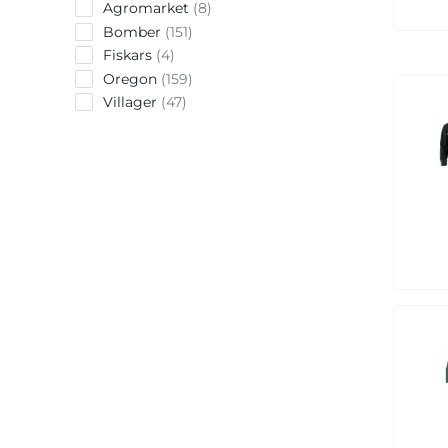
8
Agromarket
8
products
151
Bomber
151
products
4
Fiskars
4
products
159
Oregon
159
products
47
Villager
47
products