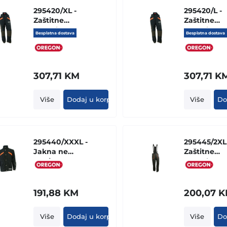
295420/XL -
295420/L -
Zaštitne
Zaštitne
pantalone
pantalone
Besplatna dostava
Besplatna dostava
"WAIPOUA"
WAIPOUA
307,71
KM
307,71
K
Više
Dodaj u korpu
Više
Do
295440/XXXL -
295445/2XL 
Jakna ne
Zaštitne
zastitna
pantalone 
WAIPOUA
tregerima
"YUKON"
191,88
KM
200,07
K
Više
Dodaj u korpu
Više
Do