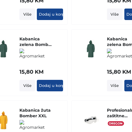
15,80
KM
15,80
KM
Više
Dodaj u korpu
Više
Do
Kabanica
Kabanica
zelena Bomber
zelena Bo
XXXL
XXL
15,80
KM
15,80
KM
Više
Dodaj u korpu
Više
Do
Kabanica žuta
Profesiona
Bomber XXL
zaštitne
naočare