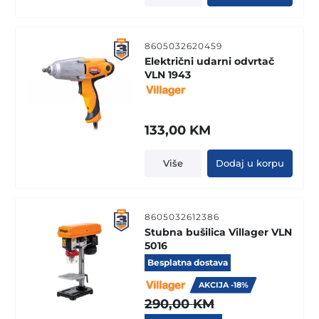
8605032620459
Električni udarni odvrtač
VLN 1943
133,00
KM
Više
Dodaj u korpu
8605032612386
Stubna bušilica Villager VLN
5016
Besplatna dostava
AKCIJA -18%
290,00
KM