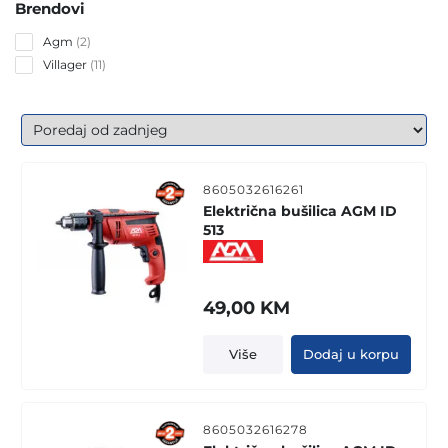
Brendovi
2
Agm
2
products
11
Villager
11
products
8605032616261
Električna bušilica AGM ID
513
49,00
KM
Više
Dodaj u korpu
8605032616278