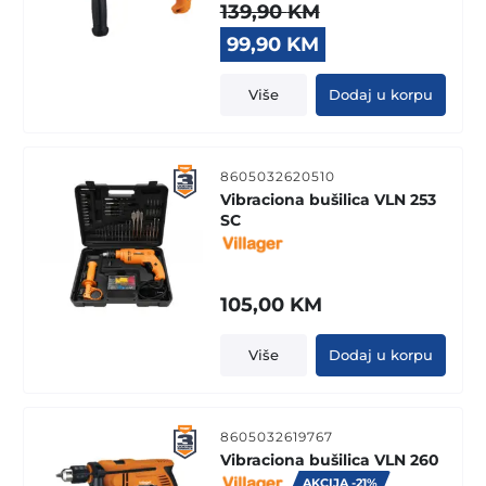
139,90
KM
Original
Current
99,90
KM
price
price
was:
is:
Više
Dodaj u korpu
139,90 KM.
99,90 KM.
8605032620510
Vibraciona bušilica VLN 253
SC
105,00
KM
Više
Dodaj u korpu
8605032619767
Vibraciona bušilica VLN 260
AKCIJA -21%