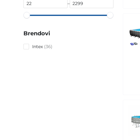
–
Brendovi
36
Intex
36
products