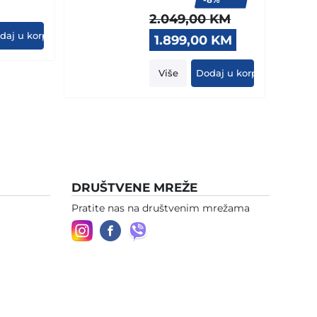
2.049,00
KM
daj u korpu
Original
Current
1.899,00
KM
price
price
was:
is:
Više
Dodaj u korpu
2.049,00 KM.
1.899,00 KM.
DRUŠTVENE MREŽE
Pratite nas na društvenim mrežama