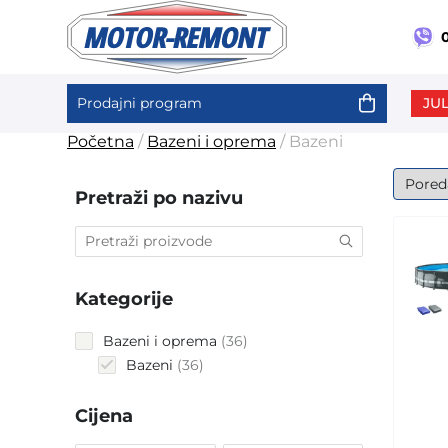
0
JUL
Prodajni program
Skip
Početna
/
Bazeni i oprema
/ Bazeni
to
content
Pretraži po nazivu
Kategorije
36
Bazeni i oprema
36
products
36
Bazeni
36
products
Cijena