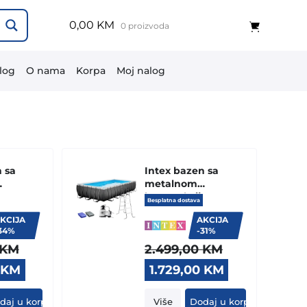
0,00 KM
0 proizvoda
log
O nama
Korpa
Moj nalog
 sa
Intex bazen sa
metalnom
jom
konstrukcijom
Besplatna dostava
ULTRA XTR
KCIJA
AKCIJA
FRAME
34%
-31%
32cm
732x366x132cm
KM
2.499,00
KM
26364 NP
Current
Original
Current
0
KM
1.729,00
KM
price
price
price
is:
was:
is:
daj u korpu
Više
Dodaj u korpu