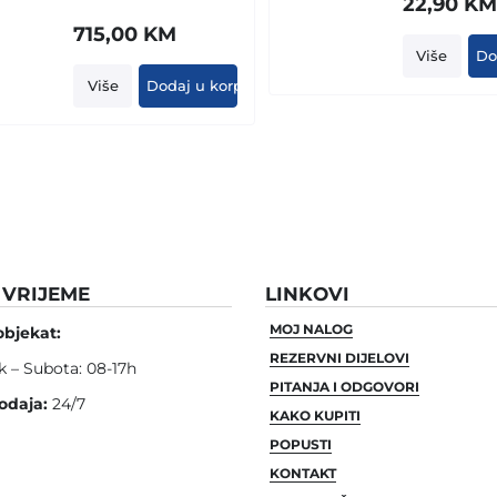
22,90
KM
715,00
KM
Više
Do
Više
Dodaj u korpu
VRIJEME
LINKOVI
MOJ NALOG
objekat:
REZERVNI DIJELOVI
k – Subota: 08-17h
PITANJA I ODGOVORI
odaja:
24/7
KAKO KUPITI
POPUSTI
KONTAKT