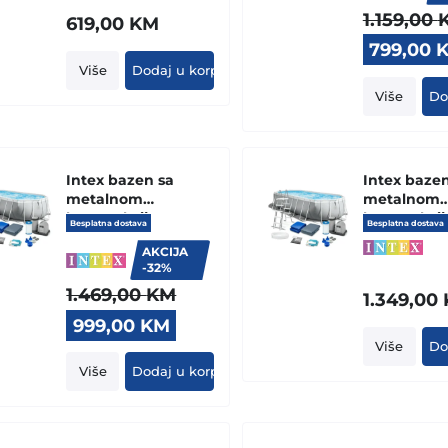
1.159,00
26720
619,00
KM
Original
799,00
price
Više
Dodaj u korpu
was:
Više
Do
1.159,00 
Intex bazen sa
Intex bazen
metalnom
metalnom
konstrukcijom
konstrukci
Besplatna dostava
Besplatna dostava
PRISM FRAME
PRISM FRA
AKCIJA
OVAL
OVAL
-32%
503x274x122cm
610x305x12
1.469,00
KM
26796
26798NP
1.349,00
Original
Current
999,00
KM
price
price
Više
Do
was:
is:
Više
Dodaj u korpu
1.469,00 KM.
999,00 KM.