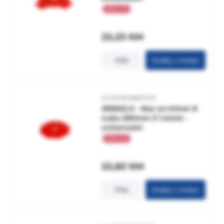
22,23
KM
Više
Dodaj u korpu
5400182988700
295502-0 - Noz za trimer 8
zuba 230mm X 1.4mm -
univerzalni
22,82
KM
Više
Dodaj u korpu