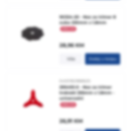
90324-20 - Noz za trimer 8
zuba 230mm x 1.8mm
28,96
KM
Više
Dodaj u korpu
5400182988625
295493-0 - Noz za trimer
trokraki 255mm x 1.8mm -
univerzalni
26,91
KM