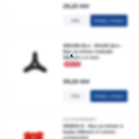
29,25
KM
Više
Dodaj u korpu
295498-25.4 - 90495-25.4 -
Noz za trimer trokraki
350mm x 4 mm
39,20
KM
Više
Dodaj u korpu
5400182988687
295500-0 - Noz za trimer 4
kraka 230mm X 1.4mm -
univerzalni