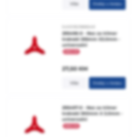
Više
Dodaj u korpu
5400182988649
295496-0 - Noz za trimer
trokraki 255mm X3.0mm -
univerzalni
27,50
KM
Više
Dodaj u korpu
295497-0 - Noz za trimer
trokraki 300mm X 3.0mm -
univerzalni