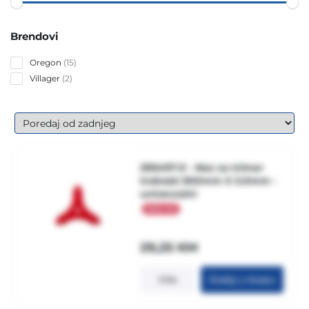
Brendovi
15
Oregon
15
products
2
Villager
2
products
295497-0 - Noz za trimer
trokraki 300mm X 3.0mm -
univerzalni
29,25
KM
Više
Dodaj u korpu