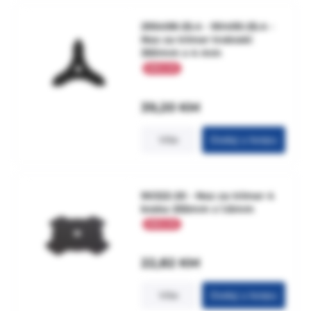
295498-25.4 - 90495-25.4 -
Noz za trimer trokraki
350mm x 4 mm
39,20
KM
Više
Dodaj u korpu
90322-20 - Noz za trimer 4
kraka 255mm x 1.6mm
22,82
KM
Više
Dodaj u korpu