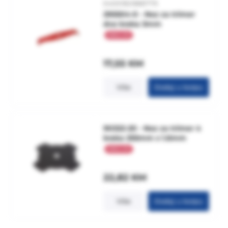
5400182988779
295504-0 - Noz za trimer
dva kraka 3mm
17,55
KM
Više
Dodaj u korpu
90322-20 - Noz za trimer 4
kraka 255mm x 1.6mm
22,82
KM
Više
Dodaj u korpu