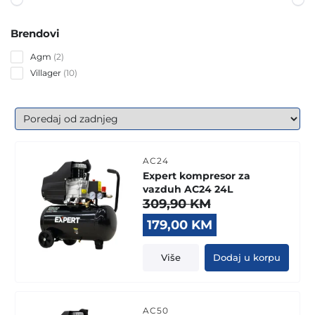
Brendovi
2
Agm
2
products
10
Villager
10
products
AC24
Expert kompresor za
vazduh AC24 24L
309,90
KM
Original
Current
179,00
KM
price
price
was:
is:
Više
Dodaj u korpu
309,90 KM.
179,00 KM.
AC50