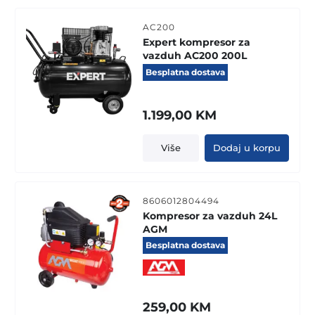
AC200
Expert kompresor za
vazduh AC200 200L
Besplatna dostava
1.199,00
KM
Više
Dodaj u korpu
8606012804494
Kompresor za vazduh 24L
AGM
Besplatna dostava
259,00
KM