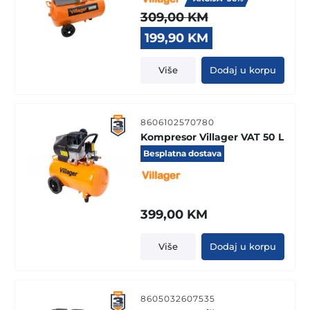
309,00
KM
Original
Current
199,90
KM
price
price
was:
is:
Više
Dodaj u korpu
309,00 KM.
199,90 KM.
8606102570780
Kompresor Villager VAT 50 L
Besplatna dostava
399,00
KM
Više
Dodaj u korpu
8605032607535