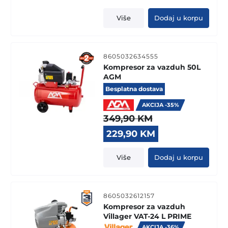
Više
Dodaj u korpu
8605032634555
Kompresor za vazduh 50L
AGM
Besplatna dostava
AKCIJA -35%
349,90
KM
Original
Current
229,90
KM
price
price
was:
is:
Više
Dodaj u korpu
349,90 KM.
229,90 KM.
8605032612157
Kompresor za vazduh
Villager VAT-24 L PRIME
AKCIJA -36%