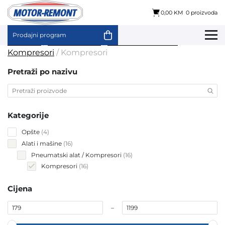
0,00 KM
0 proizvoda
Prodajni program
Skip
Početna
/
Alati i mašine
/
Pneumatski alat /
to
Kompresori
/ Kompresori
content
Pretraži po nazivu
Kategorije
4
Opšte
4
products
16
Alati i mašine
16
products
16
Pneumatski alat / Kompresori
16
products
16
Kompresori
16
products
Cijena
–