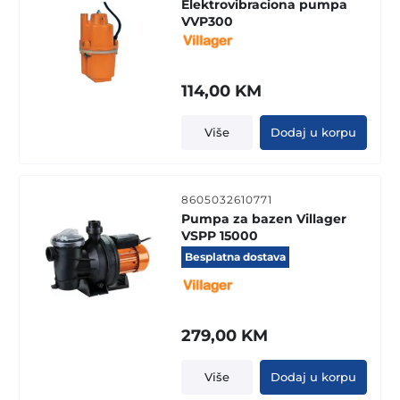
Elektrovibraciona pumpa
VVP300
114,00
KM
Više
Dodaj u korpu
8605032610771
Pumpa za bazen Villager
VSPP 15000
Besplatna dostava
279,00
KM
Više
Dodaj u korpu