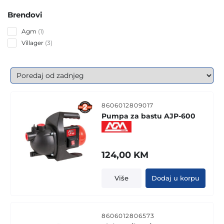
Brendovi
1
Agm
1
product
3
Villager
3
products
8606012809017
Pumpa za bastu AJP-600
124,00
KM
Više
Dodaj u korpu
8606012806573