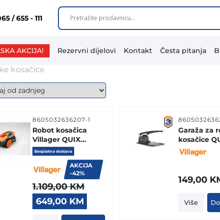
65 / 655 - 111
SKA AKCIJA!
Rezervni dijelovi
Kontakt
Česta pitanja
B
ke kosačice
8605032636207-1
8605032636
Robot kosačica
Garaža za r
Villager QUIX
kosačice Q
XS
Besplatna dostava
AKCIJA
-42%
149,00
K
1.109,00
KM
Original
Current
649,00
KM
Više
Do
price
price