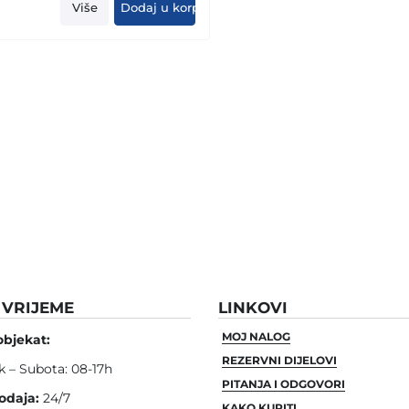
was:
is:
Više
Dodaj u korpu
1.109,00 KM.
649,00 KM.
VRIJEME
LINKOVI
MOJ NALOG
objekat:
REZERVNI DIJELOVI
k – Subota: 08-17h
PITANJA I ODGOVORI
odaja:
24/7
KAKO KUPITI