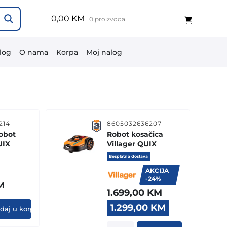
0,00 KM
0 proizvoda
log
O nama
Korpa
Moj nalog
214
8605032636207
obot
Robot kosačica
UIX
Villager QUIX
Besplatna dostava
AKCIJA
-24%
M
1.699,00
KM
Original
Current
1.299,00
KM
daj u korpu
price
price