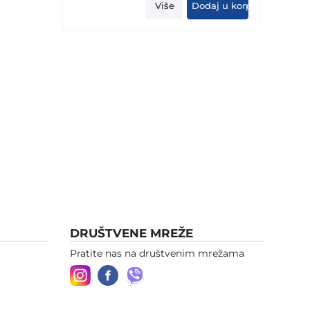
was:
is:
Više
Dodaj u korpu
1.699,00 KM.
1.299,00 KM.
DRUŠTVENE MREŽE
Pratite nas na društvenim mrežama