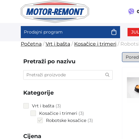
0
JUL
Prodajni program
Skip
Početna
/
Vrt i bašta
/
Kosačice i trimeri
/ Robots
to
content
Pretraži po nazivu
Kategorije
3
Vrt i bašta
3
products
3
Kosačice i trimeri
3
products
3
Robotske kosačice
3
products
Cijena