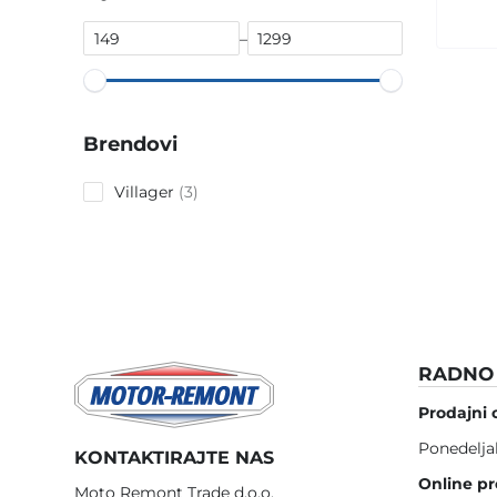
–
Brendovi
3
Villager
3
products
RADNO 
Prodajni 
Ponedelja
KONTAKTIRAJTE NAS
Online pr
Moto Remont Trade d.o.o.