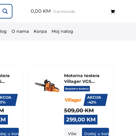
0,00 KM
0 proizvoda
log
O nama
Korpa
Moj nalog
stera
Motorna testera
S
Villager VGS
560 S
Besplatna dostava
KCIJA
AKCIJA
21%
-42%
M
509,00
KM
Current
Original
Current
KM
299,00
KM
price
price
price
is:
was:
is:
daj u korpu
Više
Dodaj u korpu