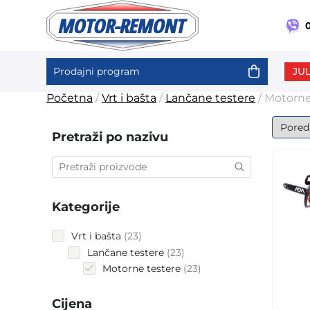
0
JUL
Prodajni program
Skip
Početna
/
Vrt i bašta
/
Lančane testere
/ Motorne
to
content
Pretraži po nazivu
Kategorije
23
Vrt i bašta
23
products
23
Lančane testere
23
products
23
Motorne testere
23
products
Cijena