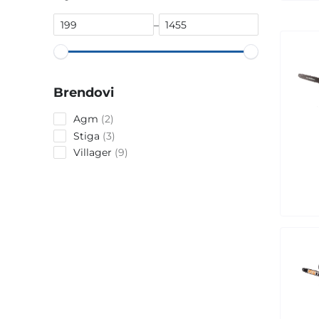
–
Brendovi
2
Agm
2
products
3
Stiga
3
products
9
Villager
9
products