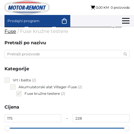
0,00 KM
0 proizvoda
Prodajni program
Skip
Početna
/
Vrt i bašta
/
Akumulatorski alat Villager-
to
Fuse
/ Fuse kružne testere
content
Pretraži po nazivu
Kategorije
2
Vrt i bašta
2
products
2
Akumulatorski alat Villager-Fuse
2
products
2
Fuse kružne testere
2
products
Cijena
–