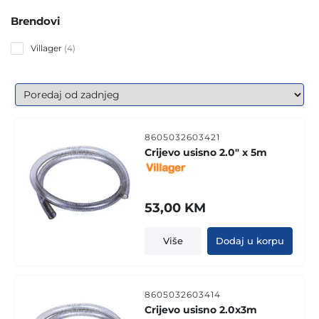
Brendovi
4
Villager
4
products
8605032603421
Crijevo usisno 2.0" x 5m
53,00
KM
Više
Dodaj u korpu
8605032603414
Crijevo usisno 2.0x3m