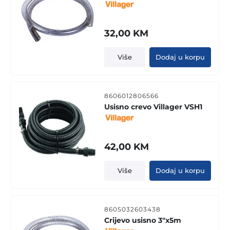
32,00
KM
Više
Dodaj u korpu
8606012806566
Usisno crevo Villager VSH1
42,00
KM
Više
Dodaj u korpu
8605032603438
Crijevo usisno 3"x5m