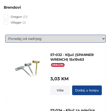
Brendovi
21
Oregon
21
products
2
Villager
2
products
57-032 - Ključ (SPANNER
WRENCH) 15x19x63
3,03
KM
Više
Dodaj u korpu
57-034 - Ključ za svjećice