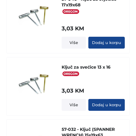
17x19x68
3,03
KM
Više
Dodaj u korpu
Ključ za svećice 13 x 16
3,03
KM
Više
Dodaj u korpu
57-032 - Ključ (SPANNER
WRENCH) 15x19x63