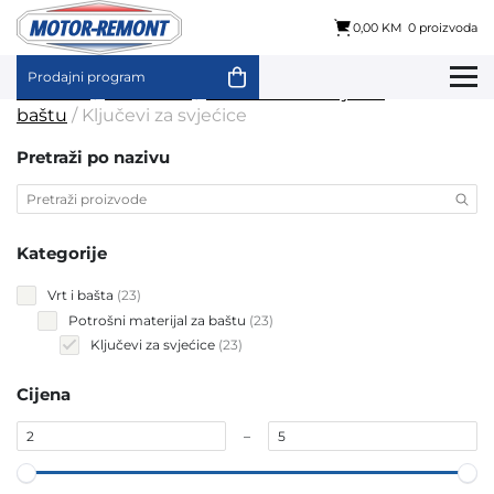
0,00 KM
0 proizvoda
Prodajni program
Skip
Početna
/
Vrt i bašta
/
Potrošni materijal za
to
baštu
/ Ključevi za svjećice
content
Pretraži po nazivu
Kategorije
23
Vrt i bašta
23
products
23
Potrošni materijal za baštu
23
products
23
Ključevi za svjećice
23
products
Cijena
–