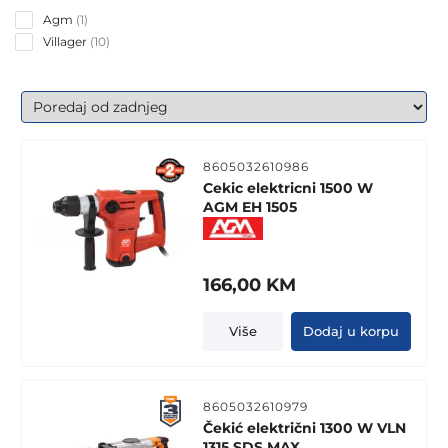
1
Agm
1
product
10
Villager
10
products
8605032610986
Cekic elektricni 1500 W
AGM EH 1505
166,00
KM
Više
Dodaj u korpu
8605032610979
Čekić električni 1300 W VLN
1315 SDS MAX