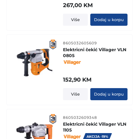
267,00
KM
Više
Dodaj u korpu
8605032605609
Elektricni čekić Villager VLN
0805
152,90
KM
Više
Dodaj u korpu
8605032609348
Elektricni čekić Villager VLN
1105
AKCIJA -19%