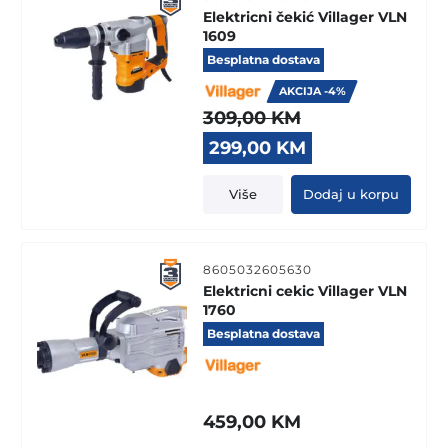
Elektricni čekić Villager VLN
1609
Besplatna dostava
AKCIJA -4%
309,00
KM
Original
Current
299,00
KM
price
price
was:
is:
Više
Dodaj u korpu
309,00 KM.
299,00 KM.
8605032605630
Elektricni cekic Villager VLN
1760
Besplatna dostava
459,00
KM