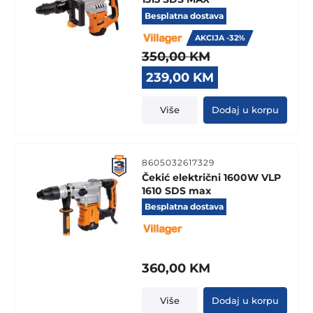
Besplatna dostava
AKCIJA -32%
350,00
KM
Original
Current
239,00
KM
price
price
was:
is:
Više
Dodaj u korpu
350,00 KM.
239,00 KM.
8605032617329
Čekić električni 1600W VLP
1610 SDS max
Besplatna dostava
360,00
KM
Više
Dodaj u korpu