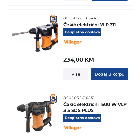
8605032616544
Čekić električni VLP 311
Besplatna dostava
234,00
KM
Više
Dodaj u korpu
8605032616551
Čekić električni 1500 W VLP
315 SDS PLUS
Besplatna dostava