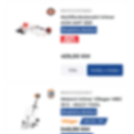
8605032619682
Multifunkcionalni trimer
AGM AMT 3321
Besplatna dostava
459,00
KM
Više
Dodaj u korpu
8605032605821
Motorni trimer Villager MBC
33 E - MULTI TOOL
Besplatna dostava
AKCIJA -10%
549,90
KM