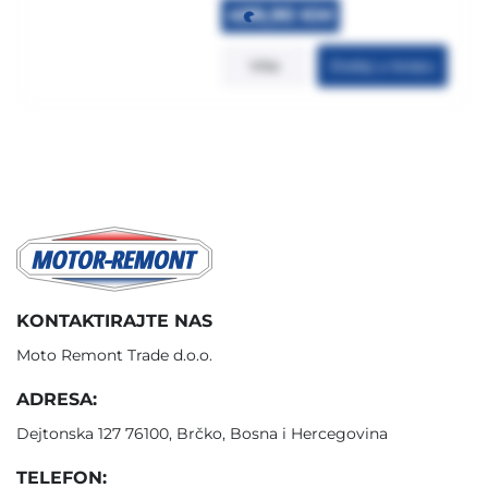
Original
Current
499,90
KM
price
price
was:
is:
Više
Dodaj u korpu
549,90 KM.
499,90 KM.
KONTAKTIRAJTE NAS
Moto Remont Trade d.o.o.
ADRESA:
Dejtonska 127 76100, Brčko, Bosna i Hercegovina
TELEFON: