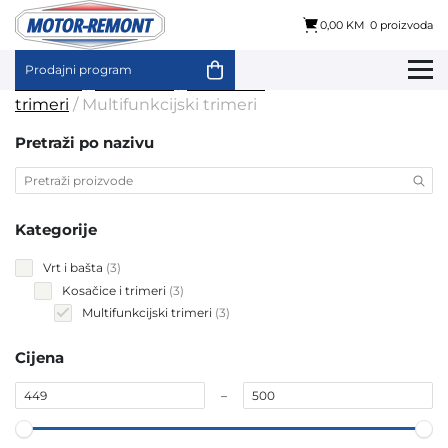
0,00 KM
0 proizvoda
Prodajni program
Skip
Početna
/
Vrt i bašta
/
Kosačice i
to
trimeri
/ Multifunkcijski trimeri
content
Pretraži po nazivu
Kategorije
3
Vrt i bašta
3
products
3
Kosačice i trimeri
3
products
3
Multifunkcijski trimeri
3
products
Cijena
–