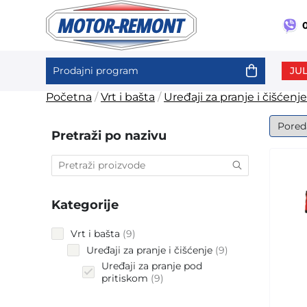
0
JUL
Prodajni program
Skip
Početna
/
Vrt i bašta
/
Uređaji za pranje i čišćenje
to
content
Pretraži po nazivu
Kategorije
9
Vrt i bašta
9
products
9
Uređaji za pranje i čišćenje
9
products
Uređaji za pranje pod
9
pritiskom
9
products