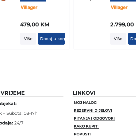
479,00
KM
2.799,00
Više
Dodaj u korpu
Više
Do
VRIJEME
LINKOVI
MOJ NALOG
objekat:
REZERVNI DIJELOVI
k – Subota: 08-17h
PITANJA I ODGOVORI
odaja:
24/7
KAKO KUPITI
POPUSTI