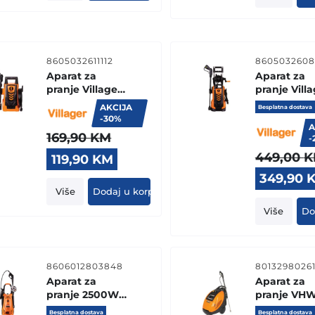
8605032611112
8605032608
Aparat za
Aparat za
pranje Villager
pranje Vill
VHW 80
VHW-120
AKCIJA
Besplatna dostava
-30%
A
169,90
KM
-
449,00
K
Original
Current
119,90
KM
price
price
Original
349,90
was:
is:
price
Više
Dodaj u korpu
169,90 KM.
119,90 KM.
was:
Više
Do
449,00 K
8606012803848
80132980261
Aparat za
Aparat za
pranje 2500W
pranje VH
VHW-130
150H
Besplatna dostava
Besplatna dostava