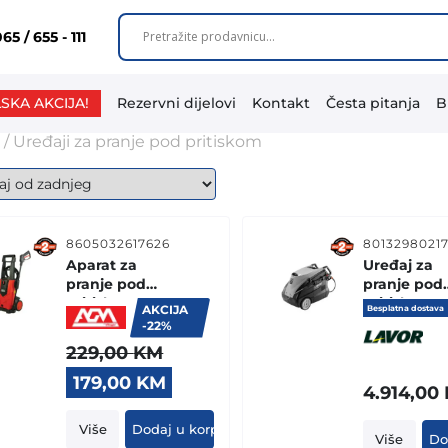
65 / 655 - 111
SKA AKCIJA!
Rezervni dijelovi
Kontakt
Česta pitanja
B
/ Uređaji za pranje pod pritiskom
8605032617626
8013298021
Aparat za
Uređaj za
pranje pod
pranje pod
pritiskom AGM
pritiskom
AKCIJA
Besplatna dostava
AHW 9020
TEKNA 2015
-22%
229,00
KM
Original
Current
179,00
KM
4.914,00
price
price
was:
is:
Više
Dodaj u korpu
Više
Do
229,00 KM.
179,00 KM.