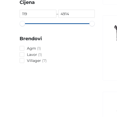
Cijena
–
Brendovi
1
Agm
1
product
1
Lavor
1
product
7
Villager
7
products