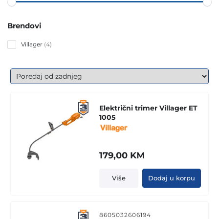
Brendovi
4
Villager
4
products
Električni trimer Villager ET
1005
179,00
KM
Više
Dodaj u korpu
8605032606194