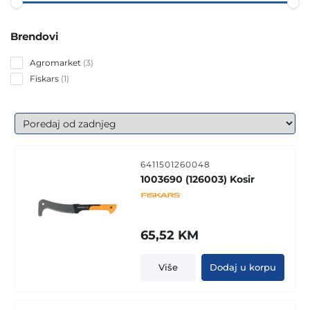
Brendovi
3
Agromarket
3
products
1
Fiskars
1
product
6411501260048
1003690 (126003) Kosir
65,52
KM
Više
Dodaj u korpu