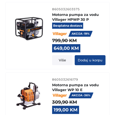
8605032603575
Motorna pumpa za vodu
Villager HPWP 30 P
Besplatna dostava
AKCIJA -19%
799,90
KM
Original
Current
649,00
KM
price
price
was:
is:
Više
Dodaj u korpu
799,90 KM.
649,00 KM.
8605032616179
Motorna pumpa za vodu
Villager WP 10 E
AKCIJA -36%
309,90
KM
Original
Current
199,00
KM