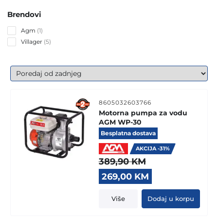
Brendovi
1
Agm
1
product
5
Villager
5
products
8605032603766
Motorna pumpa za vodu
AGM WP-30
Besplatna dostava
AKCIJA -31%
389,90
KM
Original
Current
269,00
KM
price
price
was:
is:
Više
Dodaj u korpu
389,90 KM.
269,00 KM.