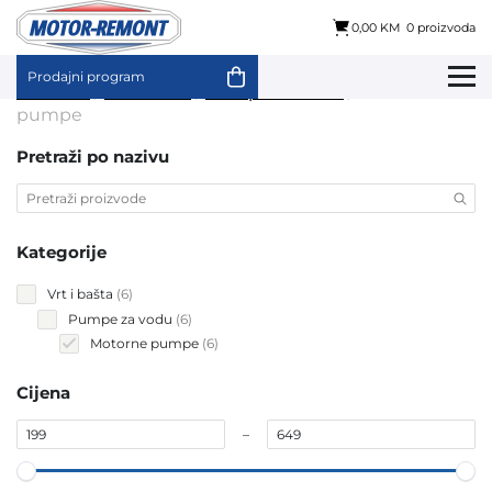
0,00 KM
0 proizvoda
Prodajni program
Skip
Početna
/
Vrt i bašta
/
Pumpe za vodu
/ Motorne
to
pumpe
content
Pretraži po nazivu
Kategorije
6
Vrt i bašta
6
products
6
Pumpe za vodu
6
products
6
Motorne pumpe
6
products
Cijena
–