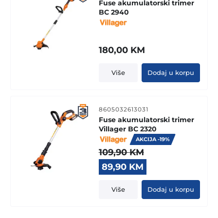
Fuse akumulatorski trimer
BC 2940
180,00
KM
Više
Dodaj u korpu
8605032613031
Fuse akumulatorski trimer
Villager BC 2320
AKCIJA -19%
109,90
KM
Original
Current
89,90
KM
price
price
was:
is:
Više
Dodaj u korpu
109,90 KM.
89,90 KM.