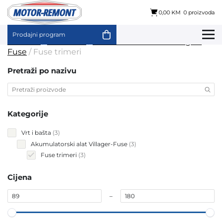
0,00 KM
0 proizvoda
Prodajni program
Skip
Početna
/
Vrt i bašta
/
Akumulatorski alat Villager-
to
Fuse
/ Fuse trimeri
content
Pretraži po nazivu
Kategorije
3
Vrt i bašta
3
products
3
Akumulatorski alat Villager-Fuse
3
products
3
Fuse trimeri
3
products
Cijena
–