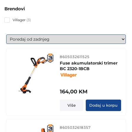
Brendovi
3
Villager
3
products
8605032611525
Fuse akumulatorski trimer
BC 2320-1BCB
164,00
KM
Više
Dodaj u korpu
8605032618357