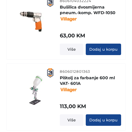
8606104032224
Bušilica dvosmijerna
pneum.-komp. WFD-1050
63,00
KM
Više
Dodaj u korpu
8606012801363
Pištolj za farbanje 600 ml
VAT- 601A
113,00
KM
Više
Dodaj u korpu