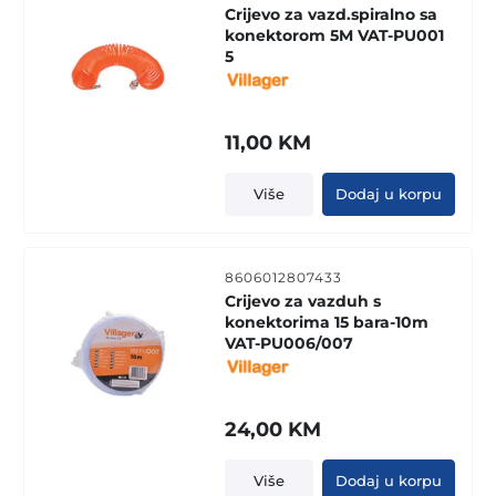
Crijevo za vazd.spiralno sa
konektorom 5M VAT-PU001
5
11,00
KM
Više
Dodaj u korpu
8606012807433
Crijevo za vazduh s
konektorima 15 bara-10m
VAT-PU006/007
24,00
KM
Više
Dodaj u korpu