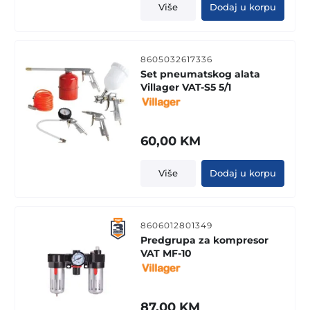
Više
Dodaj u korpu
8605032617336
Set pneumatskog alata
Villager VAT-S5 5/1
60,00
KM
Više
Dodaj u korpu
8606012801349
Predgrupa za kompresor
VAT MF-10
87,00
KM