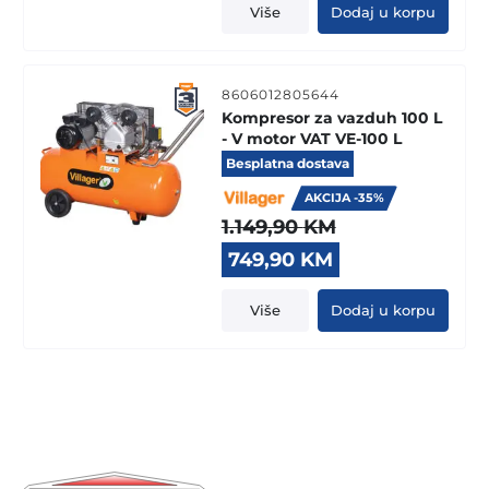
was:
is:
Više
Dodaj u korpu
649,90 KM.
589,90 KM.
8606012805644
Kompresor za vazduh 100 L
- V motor VAT VE-100 L
Besplatna dostava
AKCIJA -35%
1.149,90
KM
Original
Current
749,90
KM
price
price
was:
is:
Više
Dodaj u korpu
1.149,90 KM.
749,90 KM.