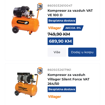
8605032610047
Kompresor za vazduh VAT
VE 100 D
Besplatna dostava
AKCIJA -9%
749,90
KM
Original
Current
689,90
KM
price
price
was:
is:
Više
Dodaj u korpu
749,90 KM.
689,90 KM.
8605032617961
Kompresor za vazduh
Villager Silent Force VAT
264/50
Besplatna dostava