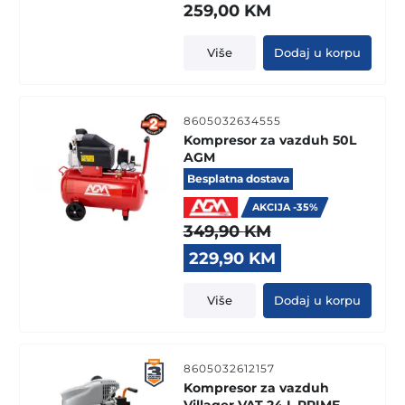
259,00
KM
Više
Dodaj u korpu
8605032634555
Kompresor za vazduh 50L
AGM
Besplatna dostava
AKCIJA -35%
349,90
KM
Original
Current
229,90
KM
price
price
was:
is:
Više
Dodaj u korpu
349,90 KM.
229,90 KM.
8605032612157
Kompresor za vazduh
Villager VAT-24 L PRIME