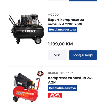
AC200
Expert kompresor za
vazduh AC200 200L
Besplatna dostava
1.199,00
KM
Više
Dodaj u korpu
8606012804494
Kompresor za vazduh 24L
AGM
Besplatna dostava