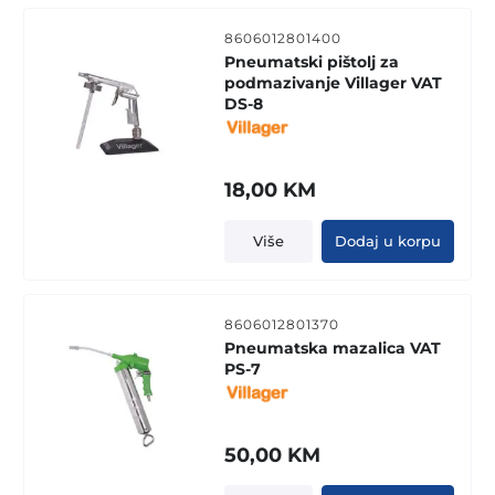
8606012801400
Pneumatski pištolj za
podmazivanje Villager VAT
DS-8
18,00
KM
Više
Dodaj u korpu
8606012801370
Pneumatska mazalica VAT
PS-7
50,00
KM