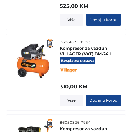
525,00
KM
Više
Dodaj u korpu
8606102570773
Kompresor za vazduh
VILLAGER (VAT) BM-24 L
Besplatna dostava
310,00
KM
Više
Dodaj u korpu
8605032617954
Kompresor za vazduh