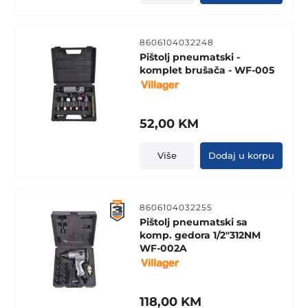
8606104032248
Pištolj pneumatski -
komplet brušača - WF-005
52,00
KM
Više
Dodaj u korpu
8606104032255
Pištolj pneumatski sa
komp. gedora 1/2"312NM
WF-002A
118,00
KM