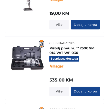
19,00
KM
Više
Dodaj u korpu
8606104032989
Pištolj pneum. 1" 2500NM
014 VAT WF-030
Besplatna dostava
535,00
KM
Više
Dodaj u korpu