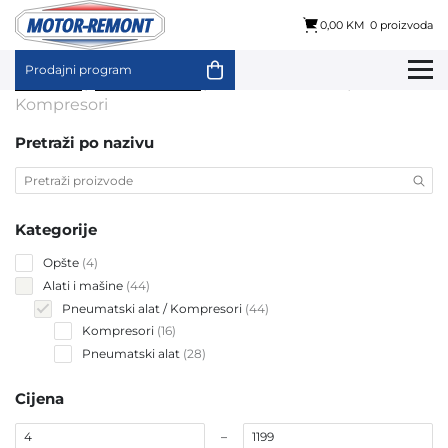
0,00 KM
0 proizvoda
Prodajni program
Skip
Početna
/
Alati i mašine
/ Pneumatski alat /
to
Kompresori
content
Pretraži po nazivu
Kategorije
4
Opšte
4
products
44
Alati i mašine
44
products
44
Pneumatski alat / Kompresori
44
products
16
Kompresori
16
products
28
Pneumatski alat
28
products
Cijena
–