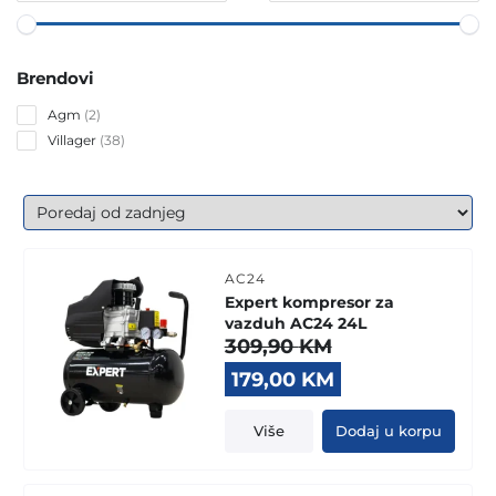
Brendovi
2
Agm
2
products
38
Villager
38
products
AC24
Expert kompresor za
vazduh AC24 24L
309,90
KM
Original
Current
179,00
KM
price
price
was:
is:
Više
Dodaj u korpu
309,90 KM.
179,00 KM.