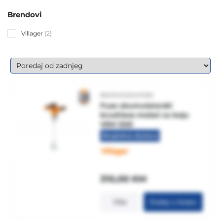
Brendovi
2
Villager
2
products
8605032620596
Fuse akumulatorski
brushless mešač za boju
VEM 1220
Besplatna dostava
310,00
KM
Više
Dodaj u korpu