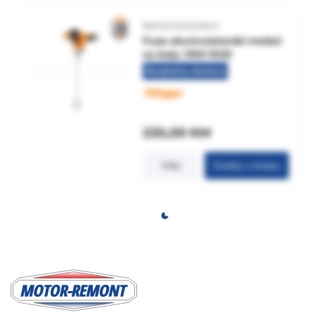
8605032620602
Fuse akumulatorski mešač
za boju VEM 1020
Besplatna dostava
235,00
KM
Više
Dodaj u korpu