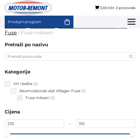
0,00 KM
0 proizvoda
Prodajni program
Skip
Početna
/
Vrt i bašta
/
Akumulatorski alat Villager-
to
Fuse
/ Fuse mikseri
content
Pretraži po nazivu
Kategorije
2
Vrt i bašta
2
products
2
Akumulatorski alat Villager-Fuse
2
products
2
Fuse mikseri
2
products
Cijena
–