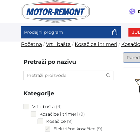
0
JUL
Prodajni program
Skip
Početna
/
Vrt i bašta
/
Kosačice i trimeri
/
Kosači
to
content
Pretraži po nazivu
Kategorije
9
Vrt i bašta
9
products
9
Kosačice i trimeri
9
products
9
Kosačice
9
products
9
Električne kosačice
9
products