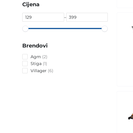
Cijena
–
Brendovi
2
Agm
2
products
1
Stiga
1
product
6
Villager
6
products