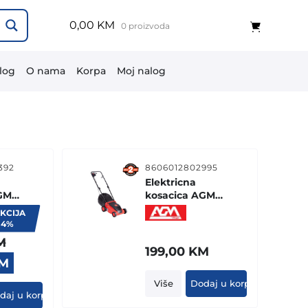
0,00 KM
0 proizvoda
log
O nama
Korpa
Moj nalog
392
8606012802995
Elektricna
GM
kosacica AGM-
1300
KCIJA
14%
M
199,00
KM
Current
M
price
Više
Dodaj u korpu
is:
daj u korpu
M.
129,90 KM.