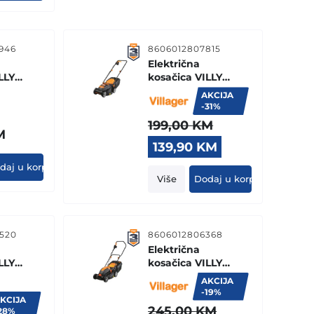
946
8606012807815
Električna
LLY
kosačica VILLY
1200 P
AKCIJA
-31%
199,00
KM
M
Original
Current
139,90
KM
price
price
daj u korpu
was:
is:
Više
Dodaj u korpu
199,00 KM.
139,90 KM.
520
8606012806368
Električna
LLY
kosačica VILLY
1400 P
AKCIJA
-19%
KCIJA
245,00
KM
28%