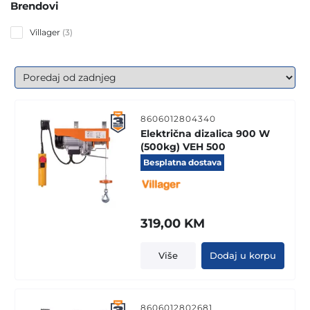
Brendovi
3
Villager
3
products
8606012804340
Električna dizalica 900 W
(500kg) VEH 500
Besplatna dostava
319,00
KM
Više
Dodaj u korpu
8606012802681