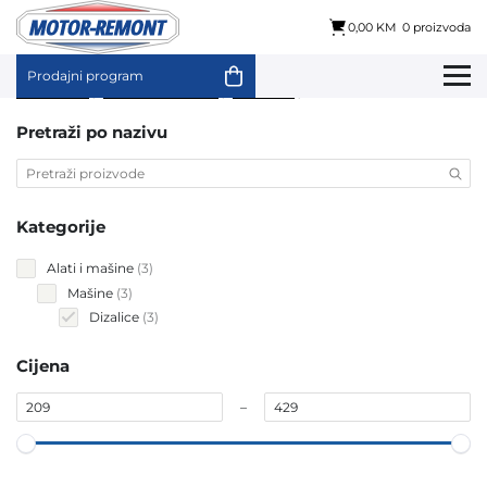
0,00 KM
0 proizvoda
Prodajni program
Skip
Početna
/
Alati i mašine
/
Mašine
/ Dizalice
to
content
Pretraži po nazivu
Kategorije
3
Alati i mašine
3
products
3
Mašine
3
products
3
Dizalice
3
products
Cijena
–