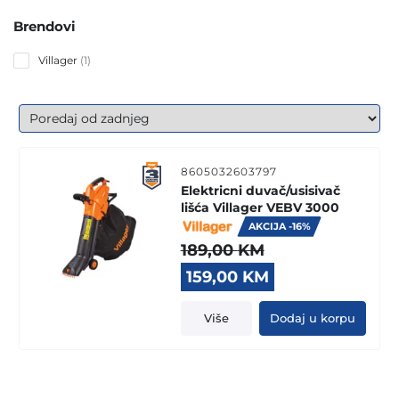
Brendovi
1
Villager
1
product
8605032603797
Elektricni duvač/usisivač
lišća Villager VEBV 3000
AKCIJA -16%
189,00
KM
Original
Current
159,00
KM
price
price
was:
is:
Više
Dodaj u korpu
189,00 KM.
159,00 KM.