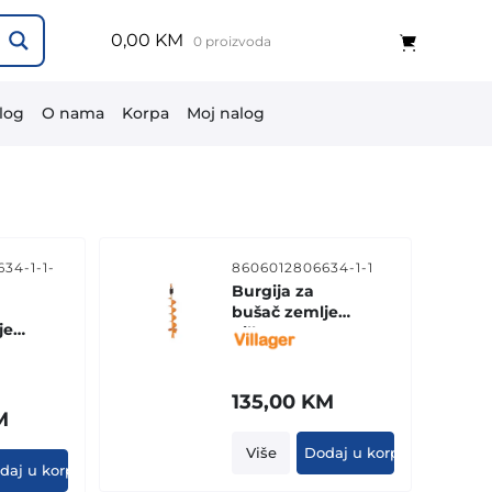
0,00 KM
0 proizvoda
log
O nama
Korpa
Moj nalog
34-1-1-
8606012806634-1-1
Burgija za
bušač zemlje
je
Villager 8ʺ - 20
 15
cm
135,00
KM
M
Više
Dodaj u korpu
daj u korpu