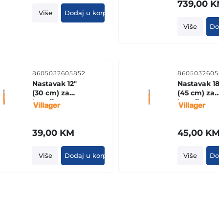
739,00
K
Više
Dodaj u korpu
Više
Do
8605032605852
8605032605
Nastavak 12"
Nastavak 18
(30 cm) za
(45 cm) za
burgije za
burgije za
bušač zemlje
bušač zeml
39,00
KM
45,00
K
Više
Dodaj u korpu
Više
Do