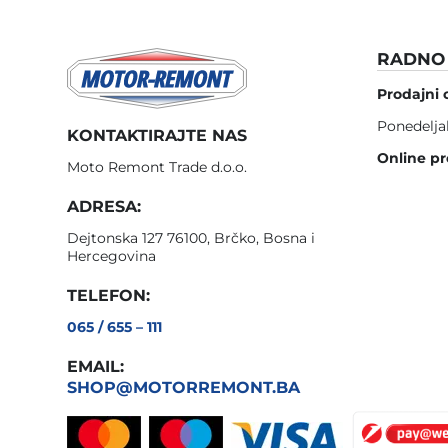
RADNO 
Prodajni 
Ponedelja
KONTAKTIRAJTE NAS
Online pr
Moto Remont Trade d.o.o.
ADRESA:
Dejtonska 127 76100, Brčko, Bosna i
Hercegovina
TELEFON:
065 / 655 – 111
EMAIL:
SHOP@MOTORREMONT.BA