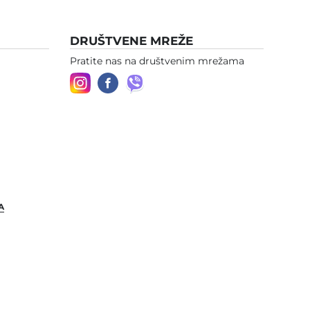
DRUŠTVENE MREŽE
Pratite nas na društvenim mrežama
A