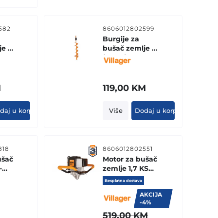
582
8606012802599
Burgije za
je 4"
bušač zemlje 6"
(15 cm)
M
119,00
KM
daj u korpu
Više
Dodaj u korpu
818
8606012802551
ušač
Motor za bušač
-
zemlje 1,7 KS
VPH43
Besplatna dostava
AKCIJA
-4%
519,00
KM