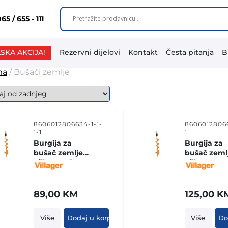
65 / 655 - 111
SKA AKCIJA!
Rezervni dijelovi
Kontakt
Česta pitanja
B
ma
/ Bušači zemlje
8606012806634-1-1-
86060128066
1-1
1
Burgija za
Burgija za
bušač zemlje
bušač zeml
Villager 4” - 10
Villager 6ʺ -
cm
cm
89,00
KM
125,00
K
Više
Dodaj u korpu
Više
Do