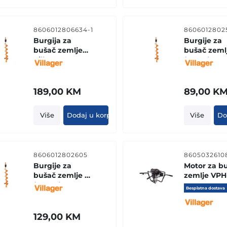
8606012806634-1
8606012802
Burgija za
Burgije za
bušač zemlje
bušač zeml
Villager 10ʺ - 25
(10 cm)
cm
189,00
KM
89,00
K
Više
Dodaj u korpu
Više
Do
8606012802605
8605032610
Burgije za
Motor za b
bušač zemlje 8"
zemlje VPH
(20 cm)
170R
Besplatna dostava
129,00
KM