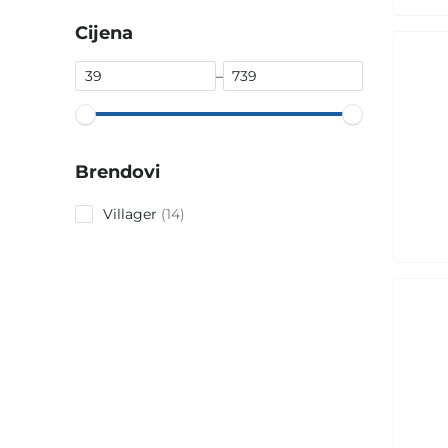
Cijena
–
Brendovi
14
Villager
14
products